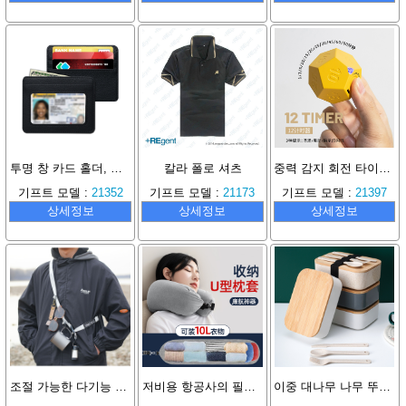
투명 창 카드 홀더, 내구성 좋고 긁힘 방지 대용량 명함 케이스
칼라 폴로 셔츠
중력 감지 회전 타이머 학습 시간 관리기
기프트 모델 :
21352
기프트 모델 :
21173
기프트 모델 :
21397
상세정보
상세정보
상세정보
조절 가능한 다기능 사선 걸이 스트랩 숄더 크로스백 끈
저비용 항공사의 필수품 U자형 목베개, 다기능 목베개, 옷을 채울 수 있는 휴대용 베개 커버
이중 대나무 나무 뚜껑 도시락 상자 일본식 도시락 상자 대용량 분할 도시락 상자