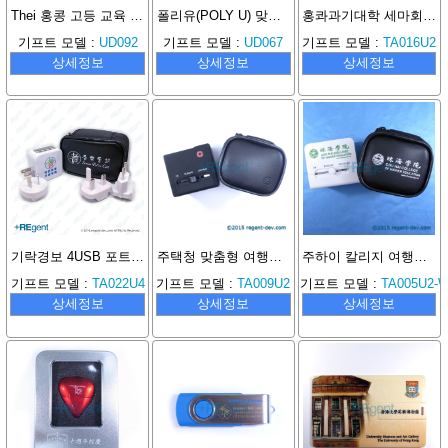
Thei 홍콩 고등 교육 과학 기술 대학 맞춤형 PU USB 메모리 선물
폴리유(POLY U) 맞춤형 카드형 USB
홍콰과기대학 세마회 고등연구원
기프트 모델 :
UD092
기프트 모델 :
UD067
기프트 모델 :
TA016U2
상세정보
상세정보
상세정보
기락경보 4USB 포트 고속 충전 여행용 플러그
주택청 맞춤형 여행용 플러그 변환기
주하이 칼리지 여행용 플러그
기프트 모델 :
TA022U4
기프트 모델 :
TA009U2
기프트 모델 :
TA005U2-
상세정보
상세정보
상세정보