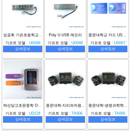
성공회 기은초등학교 졸업생 감사잔치 USB 기념품
Poly U USB 메모리
중문대학교 카드 USB 메모리
기프트 모델 :
UD048
기프트 모델 :
UD048
기프트 모델 :
UD067
상세정보
상세정보
상세정보
락선당고초문중학 OTG USB 메모리
중문대학-지리와자원관리학과 여행용플러그
중문대학-생명과학학원 여행용 플러그
기프트 모델 :
UD128
기프트 모델 :
TA006
기프트 모델 :
TA006
상세정보
상세정보
상세정보