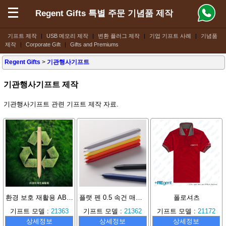
Regent Gifts 특별 주문 기념품 제작
기프트 제작
|
USB 메모리 제작
|
변환 플러그 제작
|
기업 기프트 사례
|
기념품
제작
|
Corporate Gift
|
Gifts and Premiums
Regent Gifts
>
기관행사기프트
기관행사기프트 제작
기관행사기프트 관련 기프트 제작 자료.
환경 보호 재활용 ABS 플랫 바디 클릭식 필기구
플랫 펜 0.5 속건 매끄러운 미끄럼 방지 펜 심플 문구
폴로셔츠
기프트 모델 :
21363
기프트 모델 :
21362
기프트 모델 :
21172
상세정보
상세정보
상세정보