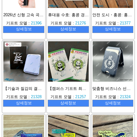
2026년 신형 고속 곡선형 팬 USB 충전 휴대용 대풍력 핸드팬
휴대용 수호: 홍콩 경찰 '경민 호성 계획' 개인 경보기, 맞춤형 안전감을 제공합니다
안전 도시・홍콩: 홍콩 경찰 맞춤형 '문창 경보기', 가정의 첫 번째 방어선을 지키다
기프트 모델 :
21396
기프트 모델 :
21276
기프트 모델 :
21377
상세정보
상세정보
상세정보
【기술과 질감의 결합】PolyU 홍콩 이공대학교 맞춤형: 휘준 기프트 Magsafe 다기능 가죽 카드 지갑
【캠퍼스 기프트 최고의 선택】 명애락군학교: 휘준 기프트가 제작한 정교한 팬더 테마 도금 메탈 배지
맞춤형 비즈니스 선물의 새로운 기준: 딩가스트리걸스스쿨(DGS) 전용 MagSafe 카드 지갑 케이스 심층 분석
기프트 모델 :
21328
기프트 모델 :
21257
기프트 모델 :
21324
상세정보
상세정보
상세정보