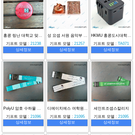
홍콩 링난 대학교 맞춤형 USB 충전 케이블
성 요셉 서원 음악부 배지
HKMU 홍콩도시대학 맞춤형 여행용 플러그
기프트 모델 :
21238
기프트 모델 :
21257
기프트 모델 :
TA071
상세정보
상세정보
상세정보
PolyU 암호 수하물 스트랩
디에이치에스 여학원 수하물 스트랩
세인트조셉스칼리지
기프트 모델 :
21096
기프트 모델 :
21095
기프트 모델 :
21095
상세정보
상세정보
상세정보