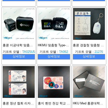
홍콩 이공대학 맞춤형 전환 플러그
HKMU 맞춤형 Type-C 여행용 어댑터
홍콩 경찰청 맞춤형 개인 경보기
기프트 모델 :
TA025U5
기프트 모델 :
TA062
기프트 모델 :
21276
상세정보
상세정보
상세정보
홍콩 청년 협회 리자오지 서원
홍지 튄먼 쳔강 학교 맞춤형 카드 USB 메모리
HKU Med 홍콩대학교 약리학 및 약제학과 맞춤형 PU 가죽 USB 메모리