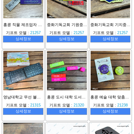
홍콩 직물 제조업자 협회 주석린 중학교 맞춤 배지
중화기독교회 기원중학 풍기 배지
중화기독교회 기지중학 도서관
기프트 모델 :
21257
기프트 모델 :
21257
기프트 모델 :
21257
상세정보
상세정보
상세정보
영남대학교 무선 블루투스 키보드
홍콩 도시 대학 도서관 - 레고 형광펜
홍콩 예술 대학 맞춤형 USB 충전 케이블
기프트 모델 :
21315
기프트 모델 :
21320
기프트 모델 :
21238
상세정보
상세정보
상세정보