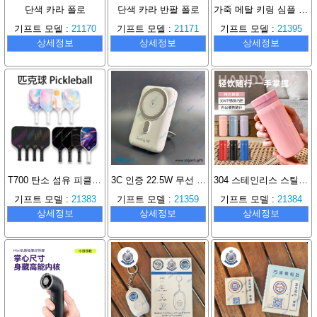
단색 카라 폴로
단색 카라 반팔 폴로
가죽 메탈 키링 심플 폐쇄 링
기프트 모델 :
21170
기프트 모델 :
21171
기프트 모델 :
21395
상세정보
상세정보
상세정보
T700 탄소 섬유 피클볼 라켓 세트
3C 인증 22.5W 무선 전원 스탠드 마그네틱 Magsafe 보조배터리 선물 10000mAh
304 스테인리스 스틸 경량 보온병, 오래 지속되는 보온
기프트 모델 :
21383
기프트 모델 :
21359
기프트 모델 :
21384
상세정보
상세정보
상세정보