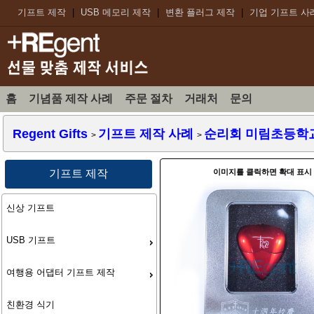
기프트 제작
|
USB 메모리 제작
|
변환 플러그 제작
|
기업 기프트 사
홈
기념품 제작 사례
주문 절차
거래처
문의
Regent Gifts
기프트 제작 사례
순리회 미림초등학교 
>
>
이미지를 클릭하면 확대 표시
기프트 제작
신상 기프트
USB 기프트
여행용 어댑터 기프트 제작
친환경 식기