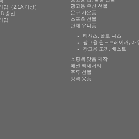
출력
광고용 우산 선물
타입（2.1A 이상）
문구 사은품
SB 충전
스포츠 선물
타입
단체 유니폼
티셔츠, 폴로 셔츠
광고용 윈드브레이커, 아
광고용 조끼, 베스트
쇼핑백 맞춤 제작
패션 액세서리
주류 선물
방역 용품