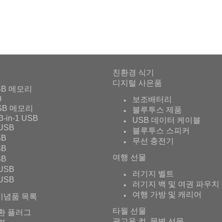
친환경 식기
디지털 사은품
SB 메모리
0
보조배터리
SB 메모리
블루투스 제품
3-in-1 USB
USB 데이터 케이블
USB
블루투스 스피커
SB
무선 충전기
SB
여행 선물
SB
USB
러기지 벨트
USB
러기지 백 및 여권 파우치
여행 가방 및 캐리어
기념품 목록
타월 선물
환 플러그
광고용 컵, 물병 선물