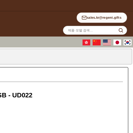
sales.kr@regent.gifts
사
이
트
검
색
- UD022