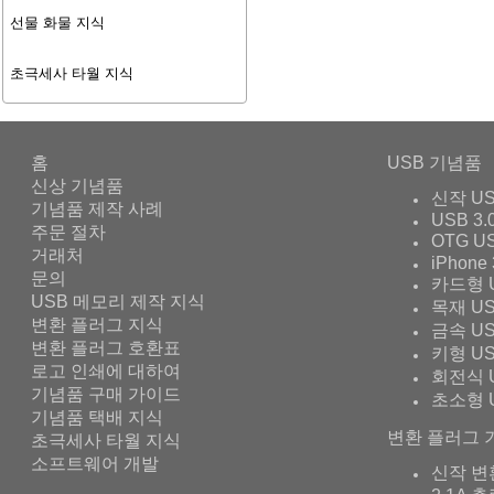
선물 화물 지식
초극세사 타월 지식
홈
USB 기념품
신상 기념품
신작 U
기념품 제작 사례
USB 3.
주문 절차
OTG U
거래처
iPhone 
문의
카드형 
USB 메모리 제작 지식
목재 U
변환 플러그 지식
금속 U
변환 플러그 호환표
키형 U
로고 인쇄에 대하여
회전식 
기념품 구매 가이드
초소형 
기념품 택배 지식
변환 플러그 
초극세사 타월 지식
소프트웨어 개발
신작 변