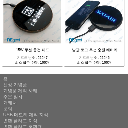
15W 무선 충전 패드
발광 로고 무선 충전 배터리
기프트 번호 : 21247
기프트 번호 : 21246
최소 발주 수량 : 100개
최소 발주 수량 : 100개
홈
신상 기념품
기념품 제작 사례
주문 절차
거래처
문의
USB 메모리 제작 지식
변환 플러그 지식
변환 플러그 호환표