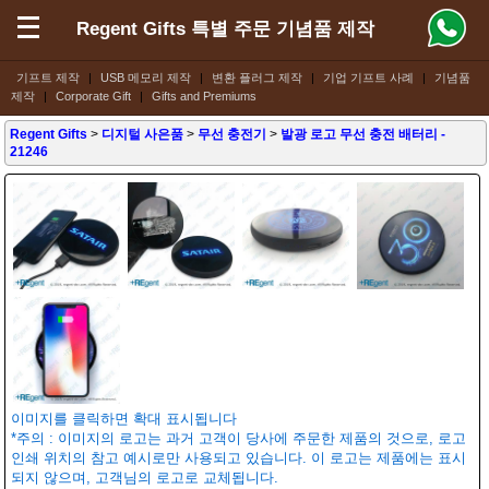
Regent Gifts 특별 주문 기념품 제작
기프트 제작
|
USB 메모리 제작
|
변환 플러그 제작
|
기업 기프트 사례
|
기념품
제작
|
Corporate Gift
|
Gifts and Premiums
Regent Gifts
>
디지털 사은품
>
무선 충전기
>
발광 로고 무선 충전 배터리
-
21246
이미지를 클릭하면 확대 표시됩니다
*주의 : 이미지의 로고는 과거 고객이 당사에 주문한 제품의 것으로, 로고
인쇄 위치의 참고 예시로만 사용되고 있습니다. 이 로고는 제품에는 표시
되지 않으며, 고객님의 로고로 교체됩니다.