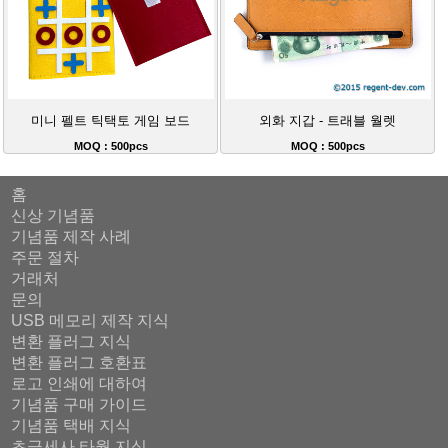
미니 펠트 틱택토 게임 보드
외화 지갑 - 트래블 월렛
MOQ : 500pcs
MOQ : 500pcs
홈
신상 기념품
기념품 제작 사례
주문 절차
거래처
문의
USB 메모리 제작 지식
변환 플러그 지식
변환 플러그 호환표
로고 인쇄에 대하여
기념품 구매 가이드
기념품 택배 지식
초극세사 타월 지식