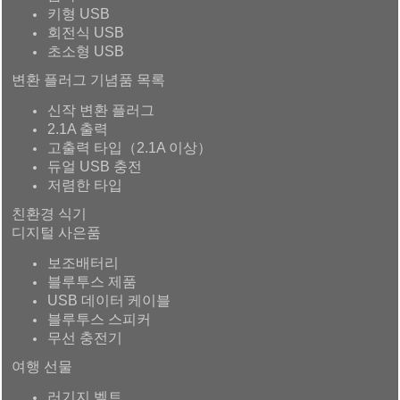
키형 USB
회전식 USB
초소형 USB
변환 플러그 기념품 목록
신작 변환 플러그
2.1A 출력
고출력 타입（2.1A 이상）
듀얼 USB 충전
저렴한 타입
친환경 식기
디지털 사은품
보조배터리
블루투스 제품
USB 데이터 케이블
블루투스 스피커
무선 충전기
여행 선물
러기지 벨트