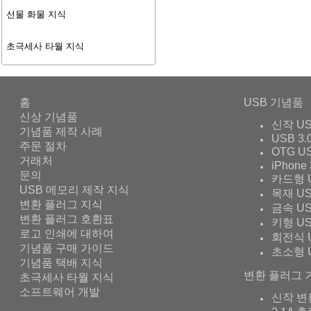
선물 화물 지식
초극세사 타월 지식
홈
USB 기념품
신상 기념품
신작 U
기념품 제작 사례
USB 3.
주문 절차
OTG U
거래처
iPhone 
문의
카드형 
USB 메모리 제작 지식
목재 U
변환 플러그 지식
금속 U
변환 플러그 호환표
키형 U
로고 인쇄에 대하여
회전식 
기념품 구매 가이드
초소형 
기념품 택배 지식
변환 플러그 
초극세사 타월 지식
소프트웨어 개발
신작 변