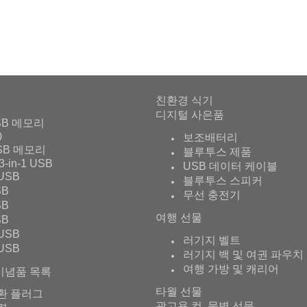
친환경 식기
디지털 사은품
SB 메모리
0
보조배터리
SB 메모리
블루투스 제품
3-in-1 USB
USB 데이터 케이블
USB
블루투스 스피커
SB
무선 충전기
SB
여행 선물
SB
USB
러기지 벨트
USB
러기지 백 및 여권 파우치
여행 가방 및 캐리어
기념품 목록
타월 선물
환 플러그
광고용 컵, 물병 선물