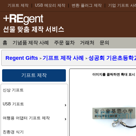
기프트 제작
|
USB 메모리 제작
|
변환 플러그 제작
|
기업 기프트 사
홈
기념품 제작 사례
주문 절차
거래처
문의
Regent Gifts
기프트 제작 사례
성공회 기은초등학교 
>
>
이미지를 클릭하면 확대 표시
기프트 제작
신상 기프트
USB 기프트
여행용 어댑터 기프트 제작
친환경 식기