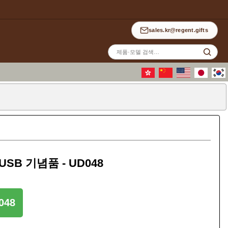
sales.kr@regent.gifts
사
이
트
검
색
B 기념품 - UD048
048