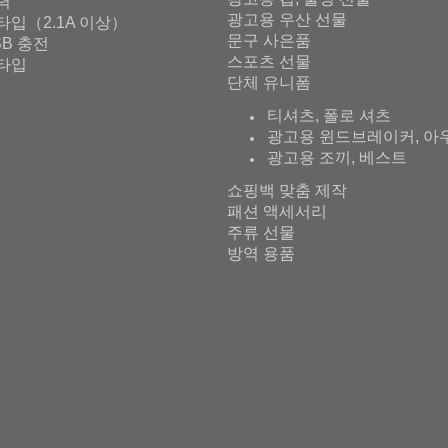
출력
광고용 우산 선물
타입（2.1A 이상）
문구 사은품
SB 충전
스포츠 선물
타입
단체 유니폼
티셔츠, 폴로 셔츠
광고용 윈드브레이커, 아
광고용 조끼, 베스트
쇼핑백 맞춤 제작
패션 액세서리
주류 선물
방역 용품