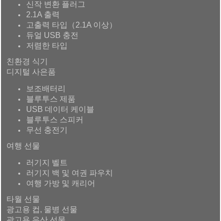
신작 변환 플러그
2.1A 출력
고출력 타입（2.1A 이상）
듀얼 USB 충전
저렴한 타입
친환경 식기
디지털 사은품
보조배터리
블루투스 제품
USB 데이터 케이블
블루투스 스피커
무선 충전기
여행 선물
러기지 벨트
러기지 백 및 여권 파우치
여행 가방 및 캐리어
타월 선물
광고용 컵, 물병 선물
광고용 우산 선물