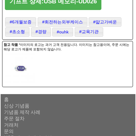
기프트 상세:USB 메모리-UD026
#6개월보증
#회전하는외부케이스
#얇고가벼운
#초소형
#경량
#교육기관
#ouhk
참고 작품
*이미지의 로고는 과거 고객 전용입니다. 이미지는 참고용이며, 주문 시에는
해당 로고가 제품에 포함되지 않습니다.
홈
신상 기념품
기념품 제작 사례
주문 절차
거래처
문의