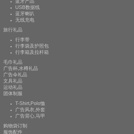
蓝牙产品
USB数据线
蓝牙喇叭
无线充电
旅行礼品
行李带
行李袋及护照包
行李箱及拉杆箱
毛巾礼品
广告杯,水樽礼品
广告伞礼品
文具礼品
运动礼品
团体制服
T-Shirt,Polo恤
广告风衣,外套
广告背心,马甲
购物袋订制
服饰配件