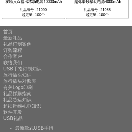
双输入双输出移动电源10000mAh
超薄磨砂移动电源4000mAh
礼品编号 : 21090
礼品编号 : 21088
起定量 : 100个
起定量 : 100个
首页
最新礼品
礼品订制案例
订购流程
合作客户
联络我们
USB手指订制知识
旅行插头知识
旅行插头对照表
有关Logo印刷
礼品採購指南
礼品货运知识
超细纤维毛巾知识
软件开发
USB礼品
最新款式USB手指