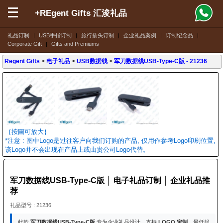
+REgent Gifts 汇浚礼品
礼品订制
|
USB手指订制
|
旅行插头订制
|
企业礼品案例
|
订制纪念品
|
Corporate Gift
|
Gifts and Premiums
Regent Gifts
>
电子礼品
>
USB数据线
>
军刀数据线USB-Type-C版
- 21236
｛按圖可放大｝
*注意 : 图中Logo是过往客户向我们订购的产品, 仅用作参考Logo印刷位置,
该Logo并不会出现在产品上或由贵公司Logo代替。
军刀数据线USB-Type-C版 │ 电子礼品订制 │ 企业礼品推
荐
礼品型号 : 21236
此款
军刀数据线USB-Type-C版
专为企业礼品设计。支持
LOGO 定制
，最低起