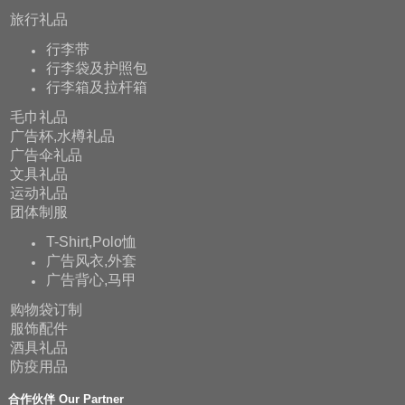
旅行礼品
行李带
行李袋及护照包
行李箱及拉杆箱
毛巾礼品
广告杯,水樽礼品
广告伞礼品
文具礼品
运动礼品
团体制服
T-Shirt,Polo恤
广告风衣,外套
广告背心,马甲
购物袋订制
服饰配件
酒具礼品
防疫用品
合作伙伴 Our Partner