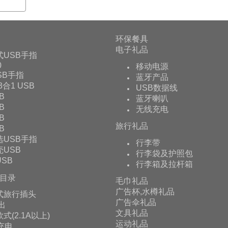
环保餐具
电子礼品
式USB手指
0
移动电源
USB手指
蓝牙产品
 3合1 USB
USB数据线
B
蓝牙喇叭
B
无线充电
B
旅行礼品
B
选USB手指
行李带
USB
行李袋及护照包
SB
行李箱及拉杆箱
目录
毛巾礼品
广告杯,水樽礼品
式旅行插头
广告伞礼品
输出
文具礼品
式(2.1A以上)
运动礼品
充电