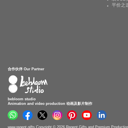
平价之
合作伙伴 Our Partner
bebloom studio
Animation and video production 动画及影片制作
www.regent.gifts Copyright © 2026 Regent Gifts and Premium Production. 