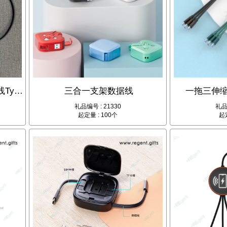
240W-PD极速快充伸缩数据线Type-C-100cm防缠绕收纳线
三合一支架数据线
一拖三伸缩
礼品编号 : 21330
礼品
起定量 : 100个
起定