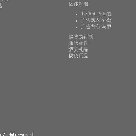
团体制服
选
T-Shirt,Polo恤
广告风衣,外套
广告背心,马甲
购物袋订制
服饰配件
酒具礼品
防疫用品
All right reserved.