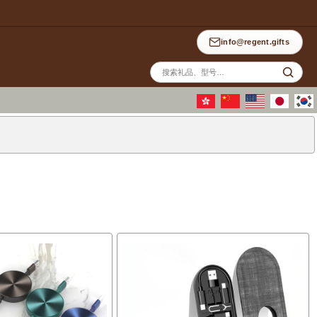
info@regent.gifts
站
内
搜
索