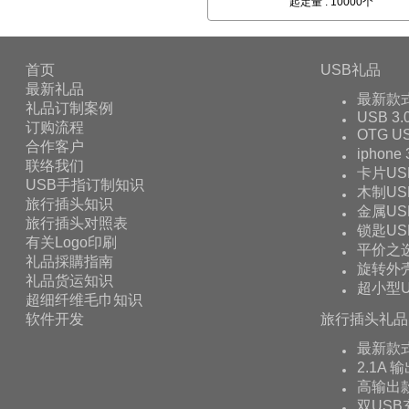
起定量 : 10000个
首页
USB礼品
最新礼品
最新款
礼品订制案例
USB 3.
订购流程
OTG 
合作客户
iphone
联络我们
卡片US
USB手指订制知识
木制US
旅行插头知识
金属US
旅行插头对照表
锁匙US
有关Logo印刷
平价之
礼品採購指南
旋转外壳
礼品货运知识
超小型U
超细纤维毛巾知识
软件开发
旅行插头礼品
最新款
2.1A 
高输出款
双USB