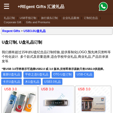
+REgent Gifts 汇浚礼品
礼品订制
|
USB手指订制
|
旅行插头订制
|
企业礼品案例
|
订制纪念品
|
Corporate Gift
|
Gifts and Premiums
Regent Gifts
>
USB3.0U盘礼品
U盘订制, U盘礼品订制
我们拥有超过15年的U盘纪念品订制经验,提供客制化LOGO,预先拷贝资料等
个性化设计. 多个款式及容量选择,适合学校毕业礼品,商业礼品,产品目录派
发等.
*有USB 3.0字样表示可选择USB2.0 或 3.0 版本,没有即表示该款只有USB2.0供选择。
最新U盘礼品
平价之选U盘礼品
OTG U盘订制
USB-C礼品
卡片U盘礼品
木U盘礼品
USB3.0礼品
USB 3.0
USB 3.0
USB 3.0