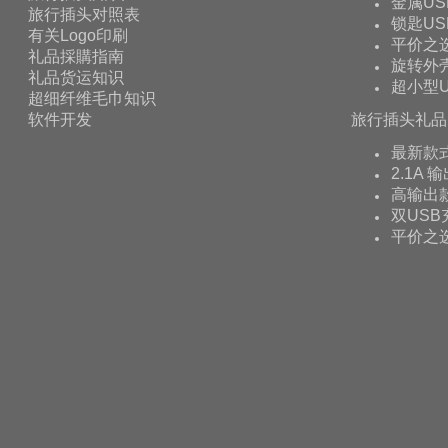
金属US
旅行插头对照表
锁匙US
有关Logo印刷
平价之
礼品採購指南
旋转外壳
礼品货运知识
超小型U
超细纤维毛巾知识
软件开发
旅行插头礼品
最新款
2.1A 
高输出款
双USB
平价之