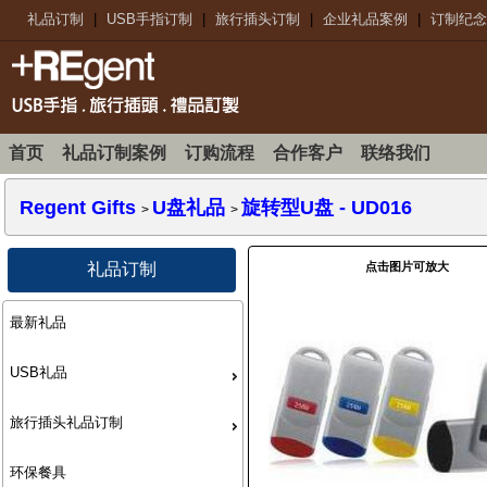
礼品订制
|
USB手指订制
|
旅行插头订制
|
企业礼品案例
|
订制纪念
首页
礼品订制案例
订购流程
合作客户
联络我们
Regent Gifts
U盘礼品
旋转型U盘
- UD016
>
>
点击图片可放大
礼品订制
最新礼品
USB礼品
旅行插头礼品订制
环保餐具