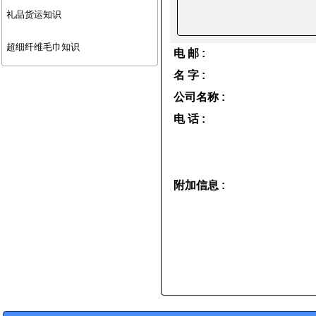
礼品货运知识
超细纤维毛巾知识
电 邮 :
名 字 :
公司名称 :
电 话 :
附加信息 :