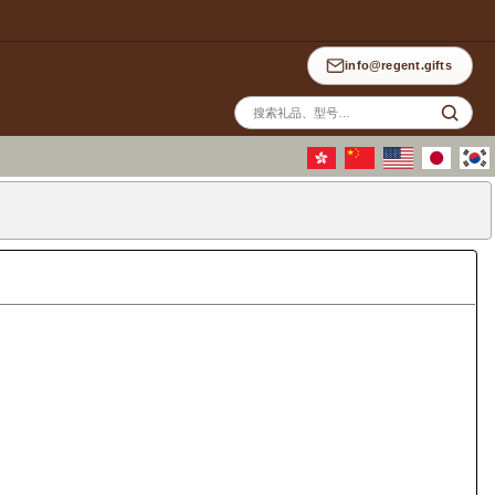
info@regent.gifts
站
内
搜
索