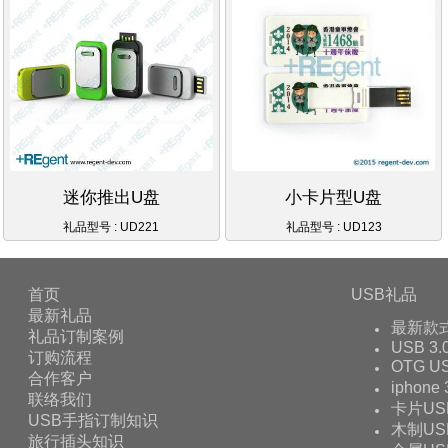
迷你推出U盘
小卡片型U盘
礼品型号 : UD221
礼品型号 : UD123
首页
USB礼品
最新礼品
最新款
礼品订制案例
USB 3.
订购流程
OTG 
合作客户
iphone
联络我们
卡片US
USB手指订制知识
木制US
旅行插头知识