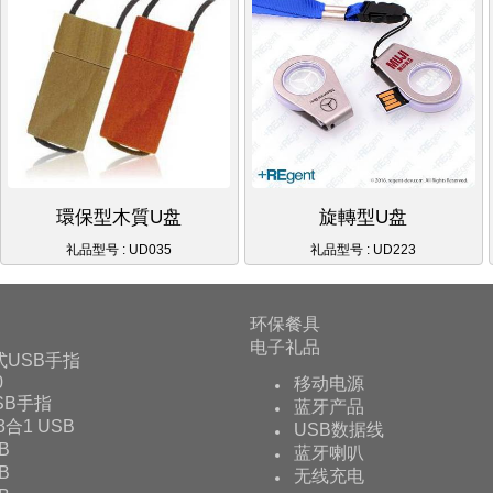
環保型木質U盘
旋轉型U盘
礼品型号 : UD035
礼品型号 : UD223
环保餐具
电子礼品
式USB手指
0
移动电源
USB手指
蓝牙产品
 3合1 USB
USB数据线
B
蓝牙喇叭
B
无线充电