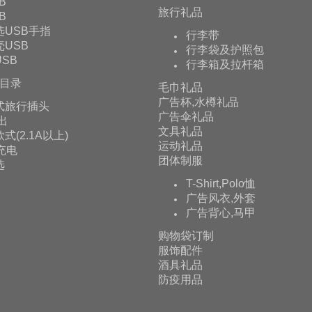
B
旅行礼品
B
选USB手指
行李带
USB
行李袋及护照包
SB
行李箱及拉杆箱
目录
毛巾礼品
广告杯,水樽礼品
式旅行插头
广告伞礼品
输出
文具礼品
式(2.1A以上)
运动礼品
充电
团体制服
选
T-Shirt,Polo恤
广告风衣,外套
广告背心,马甲
购物袋订制
服饰配件
酒具礼品
防疫用品