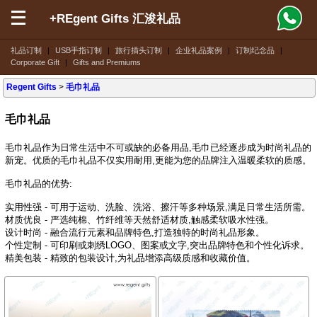
+REgent Gifts 汇浚礼品
礼品订制
|
USB手指订制
|
旅行插头订制
|
企业礼品案例
|
订制纪念品
|
Corporate Gift
|
Gifts and Premiums
Regent Gifts
>
毛巾礼品
毛巾礼品
毛巾礼品作为日常生活中不可或缺的必备用品,毛巾已经逐步成为时尚礼品的
新宠。优质的毛巾礼品不仅实用耐用,更能为您的品牌注入温暖柔软的质感。
毛巾礼品的优势:
实用性强 - 可用于运动、洗脸、洗浴、擦汗等多种场景,满足日常生活所需。
材质优良 - 严选纯棉、竹纤维等天然舒适材质,触感柔软吸水性强。
设计时尚 - 融合流行元素和品牌特色,打造独特的时尚礼品形象。
个性定制 - 可印刷或刺绣LOGO、图案或文字,突出品牌特色和个性化诉求。
精美包装 - 精致的包装设计,为礼品增添高级质感和收藏价值。