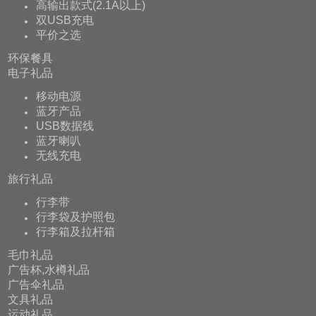
高输出款式(2.1A以上)
双USB充电
平价之选
环保餐具
电子礼品
移动电源
蓝牙产品
USB数据线
蓝牙喇叭
无线充电
旅行礼品
行李带
行李袋及护照包
行李箱及拉杆箱
毛巾礼品
广告杯,水樽礼品
广告伞礼品
文具礼品
运动礼品