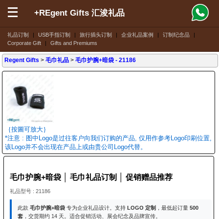
+REgent Gifts 汇浚礼品
礼品订制
|
USB手指订制
|
旅行插头订制
|
企业礼品案例
|
订制纪念品
|
Corporate Gift
|
Gifts and Premiums
Regent Gifts
>
毛巾礼品
>
毛巾护腕+暗袋
- 21186
｛按圖可放大｝
*注意 : 图中Logo是过往客户向我们订购的产品, 仅用作参考Logo印刷位置,
该Logo并不会出现在产品上或由贵公司Logo代替。
毛巾护腕+暗袋 │ 毛巾礼品订制 │ 促销赠品推荐
礼品型号 : 21186
此款
毛巾护腕+暗袋
专为企业礼品设计。支持
LOGO 定制
，最低起订量
500
套
，交货期约 14 天。适合促销活动、展会纪念及品牌宣传。