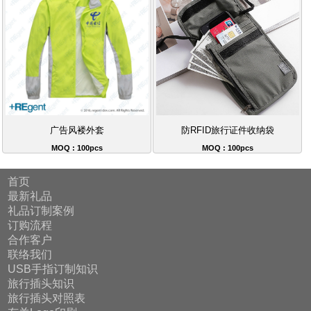
广告风褛外套
防RFID旅行证件收纳袋
MOQ : 100pcs
MOQ : 100pcs
首页
最新礼品
礼品订制案例
订购流程
合作客户
联络我们
USB手指订制知识
旅行插头知识
旅行插头对照表