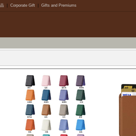
品
|
Corporate Gift
|
Gifts and Premiums