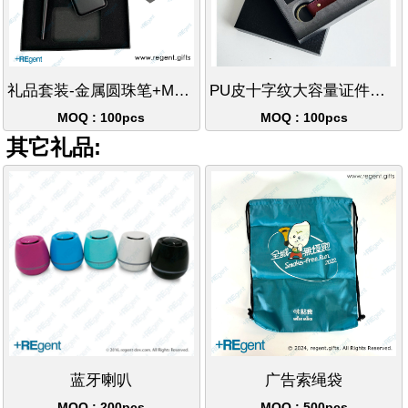
礼品套装-金属圆珠笔+Magsafe卡包
PU皮十字纹大容量证件卡包钥匙扣套装
MOQ : 100pcs
MOQ : 100pcs
其它礼品:
蓝牙喇叭
广告索绳袋
MOQ : 200pcs
MOQ : 500pcs