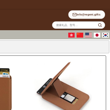
info@regent.gifts
站
内
搜
索