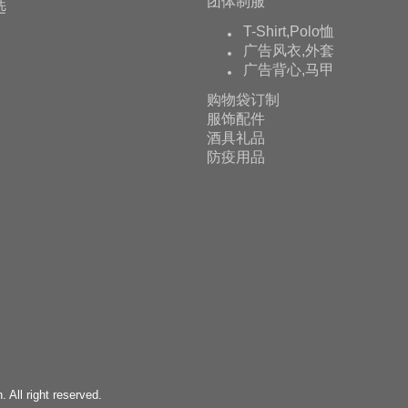
团体制服
选
T-Shirt,Polo恤
广告风衣,外套
广告背心,马甲
购物袋订制
服饰配件
酒具礼品
防疫用品
All right reserved.