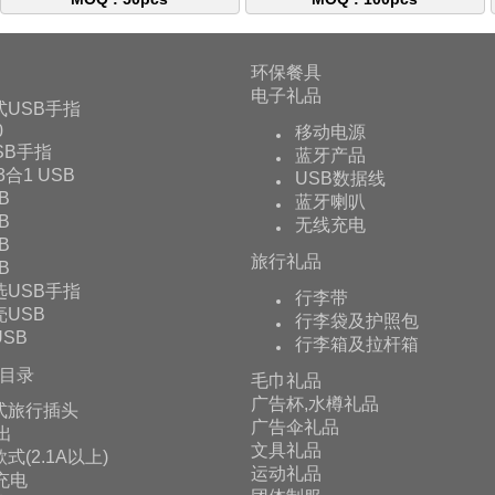
环保餐具
电子礼品
式USB手指
0
移动电源
USB手指
蓝牙产品
 3合1 USB
USB数据线
B
蓝牙喇叭
B
无线充电
B
旅行礼品
B
选USB手指
行李带
USB
行李袋及护照包
SB
行李箱及拉杆箱
目录
毛巾礼品
广告杯,水樽礼品
式旅行插头
广告伞礼品
输出
文具礼品
式(2.1A以上)
运动礼品
充电