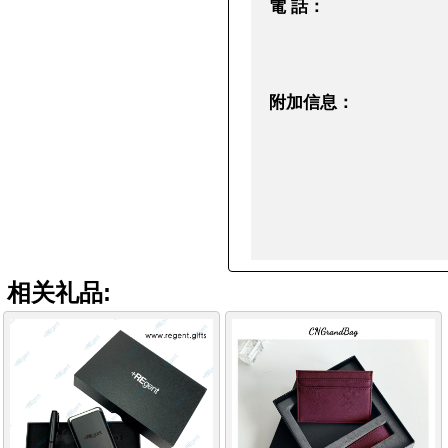
電 話：
附加信息：
相关礼品: