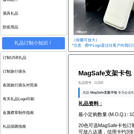
酒具礼品
防疫用品
｛按圖可放大｝
礼品订制小知识！
*注意 : 图中Logo是过往客户向我
订制USB礼品
订制旅行插头
MagSafe支架卡
礼品型号 : 21328
各国旅行插头对照表
此款
MagSafe支架卡包
专为企业
有关礼品Logo印刷
礼品资料 :
金属襟章制作指南
最小定购数量 (M.O.Q.) : 10
20色可选MagSafe卡
礼品採購指南
可放八达通，信用卡约3张