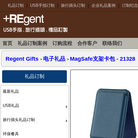
礼品订制
|
USB手指订制
|
旅行插头订制
|
企业礼品案例
|
订制纪念
首页
礼品订制案例
订购流程
合作客户
联络我们
Regent Gifts
电子礼品
MagSafe支架卡包
- 21328
>
>
礼品订制
最新礼品
USB礼品
旅行插头礼品订制
环保餐具