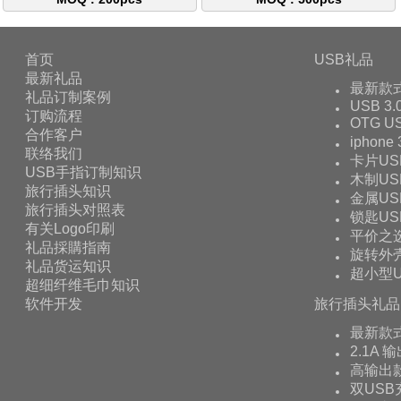
首页
USB礼品
最新礼品
最新款
礼品订制案例
USB 3.
订购流程
OTG 
合作客户
iphone
联络我们
卡片US
USB手指订制知识
木制US
旅行插头知识
金属US
旅行插头对照表
锁匙US
有关Logo印刷
平价之
礼品採購指南
旋转外壳
礼品货运知识
超小型U
超细纤维毛巾知识
软件开发
旅行插头礼品
最新款
2.1A 
高输出款
双USB