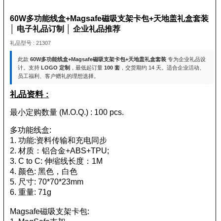
60W多功能线盒+Magsafe磁吸支架卡包+天地盖礼盒套装
│ 电子礼品订制 │ 企业礼品推荐
礼品型号 : 21307
此款
60W多功能线盒+Magsafe磁吸支架卡包+天地盖礼盒套装
专为企业礼品设
计。支持
LOGO 定制
，最低起订量
100 套
，交货期约 14 天。适合企业活动、
员工福利、客户赠礼的理想选择。
礼品资料 :
最小定购数量 (M.O.Q.) : 100 pcs.
多功能线盒:
1. 功能:资料传输和充电同步
2. 材质：铝合金+ABS+TPU;
3. C to C: 伸缩线长度：1M
4. 颜色: 黑色，白色
5. 尺寸: 70*70*23mm
6. 重量: 71g
Magsafe磁吸支架卡包: