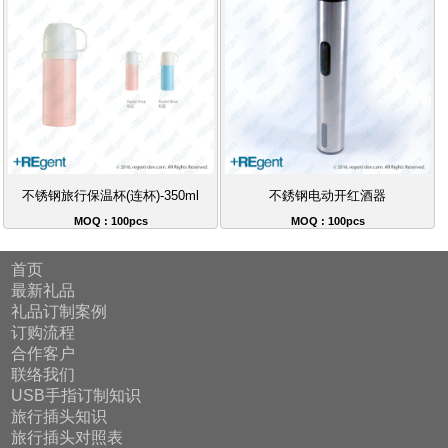
不锈钢旅行保温杯(连杯)-350ml
不銹钢电动开红酒器
MOQ : 100pcs
MOQ : 100pcs
首页
最新礼品
礼品订制案例
订购流程
合作客户
联络我们
USB手指订制知识
旅行插头知识
旅行插头对照表