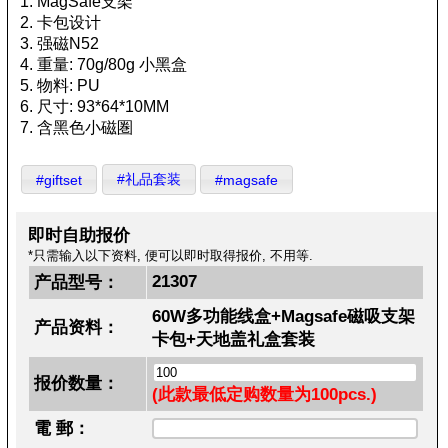
1. MagSafe支架
2. 卡包设计
3. 强磁N52
4. 重量: 70g/80g 小黑盒
5. 物料: PU
6. 尺寸: 93*64*10MM
7. 含黑色小磁圏
#礼品套装
#giftset
#magsafe
即时自助报价
*只需输入以下资料, 便可以即时取得报价, 不用等.
21307
产品型号：
60W多功能线盒+Magsafe磁吸支架
产品资料：
卡包+天地盖礼盒套装
报价数量：
(此款最低定购数量为100pcs.)
電 郵：