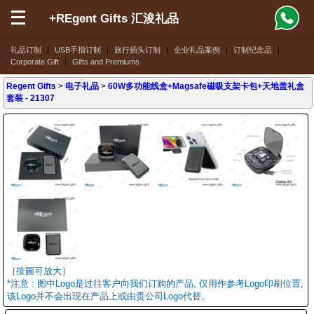
+REgent Gifts 汇浚礼品
礼品订制
|
USB手指订制
|
旅行插头订制
|
企业礼品案例
|
订制纪念品
|
Corporate Gift
|
Gifts and Premiums
Regent Gifts
>
电子礼品
>
60W多功能线盒+Magsafe磁吸支架卡包+天地盖礼盒
套装
- 21307
｛按圖可放大｝
*注意 : 图中Logo是过往客户向我们订购的产品, 仅用作参考Logo印刷位置,
该Logo并不会出现在产品上或由贵公司Logo代替。