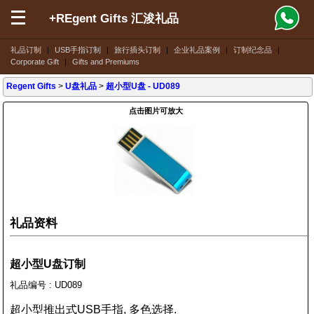
+REgent Gifts 汇浚礼品
礼品订制
|
USB手指订制
|
旅行插头订制
|
企业礼品案例
|
订制纪念品
|
Corporate Gift
|
Gifts and Premiums
Regent Gifts
>
U盘礼品
>
超小型U盘
- UD089
点击图片可放大
礼品资料
超小型U盘订制
礼品编号 : UD089
超小型推出式USB手指, 多色选择.