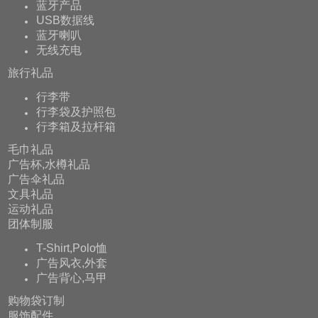
蓝牙产品
USB数据线
蓝牙喇叭
无线充电
旅行礼品
行李带
行李袋及护照包
行李箱及拉杆箱
毛巾礼品
广告杯,水樽礼品
广告伞礼品
文具礼品
运动礼品
团体制服
T-Shirt,Polo恤
广告风衣,外套
广告背心,马甲
购物袋订制
服饰配件