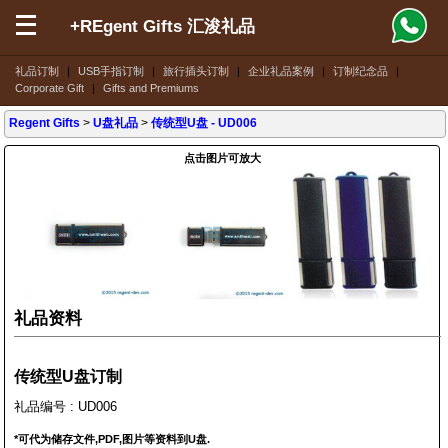
+REgent Gifts 汇浚礼品
礼品订制
|
USB手指订制
|
旅行插头订制
|
企业礼品案例
|
订制纪念品
|
Corporate Gift
|
Gifts and Premiums
Regent Gifts
>
U盘礼品
>
传统型U盘
- UD006
点击图片可放大
礼品资料
传统型U盘订制
礼品编号 : UD006
*可代为储存文件,PDF,图片等资料到U盘.