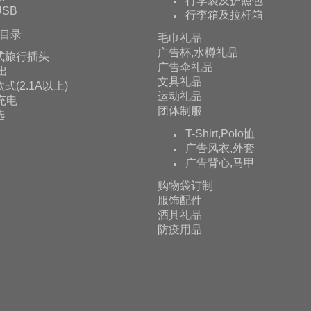
行李袋及护照包
SB
行李箱及拉杆箱
目录
毛巾礼品
广告杯,水樽礼品
式旅行插头
广告伞礼品
输出
文具礼品
式(2.1A以上)
运动礼品
充电
团体制服
选
T-Shirt,Polo恤
广告风衣,外套
广告背心,马甲
购物袋订制
服饰配件
酒具礼品
防疫用品