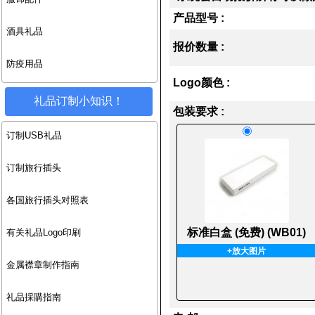
产品型号 :
酒具礼品
报价数量 :
防疫用品
Logo颜色 :
礼品订制小知识！
包装要求 :
订制USB礼品
订制旅行插头
各国旅行插头对照表
标准白盒 (免费) (WB01)
有关礼品Logo印刷
+放大图片
金属襟章制作指南
礼品採購指南