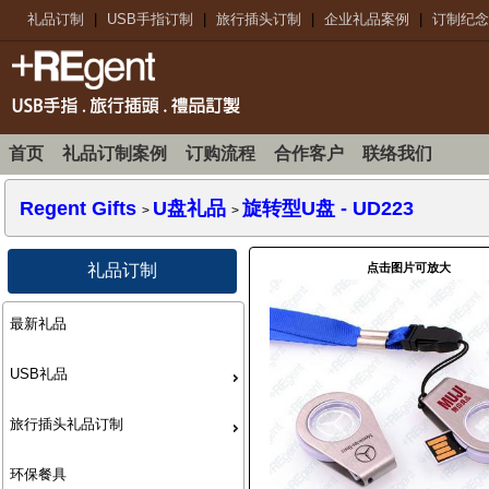
礼品订制
|
USB手指订制
|
旅行插头订制
|
企业礼品案例
|
订制纪念
首页
礼品订制案例
订购流程
合作客户
联络我们
Regent Gifts
U盘礼品
旋转型U盘
- UD223
>
>
点击图片可放大
礼品订制
最新礼品
USB礼品
旅行插头礼品订制
环保餐具