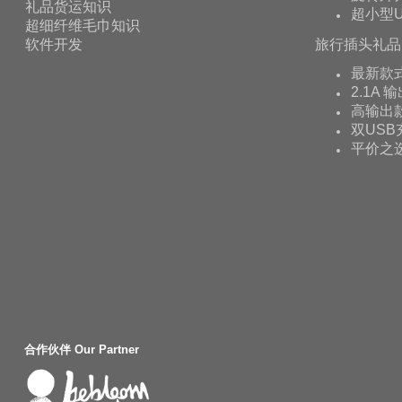
礼品货运知识
超小型U
超细纤维毛巾知识
软件开发
旅行插头礼品
最新款
2.1A 
高输出款
双USB
平价之
合作伙伴 Our Partner