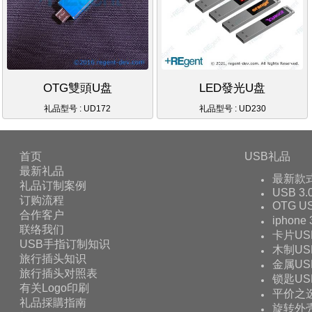
OTG雙頭U盘
LED發光U盘
礼品型号 : UD172
礼品型号 : UD230
首页
USB礼品
最新礼品
最新款
礼品订制案例
USB 3.
订购流程
OTG 
合作客户
iphone
联络我们
卡片US
USB手指订制知识
木制US
旅行插头知识
金属US
旅行插头对照表
锁匙US
有关Logo印刷
平价之
礼品採購指南
旋转外壳