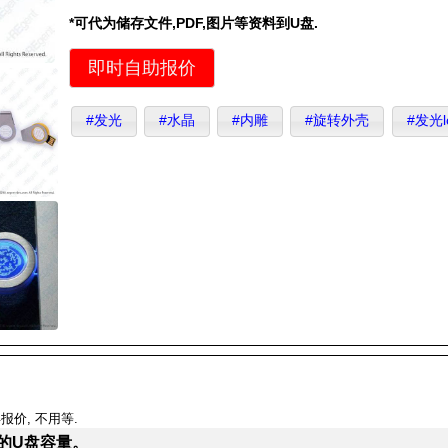
*可代为储存文件,PDF,图片等资料到U盘.
即时自助报价
#发光
#水晶
#内雕
#旋转外壳
#发光l
报价, 不用等.
的U盘容量。