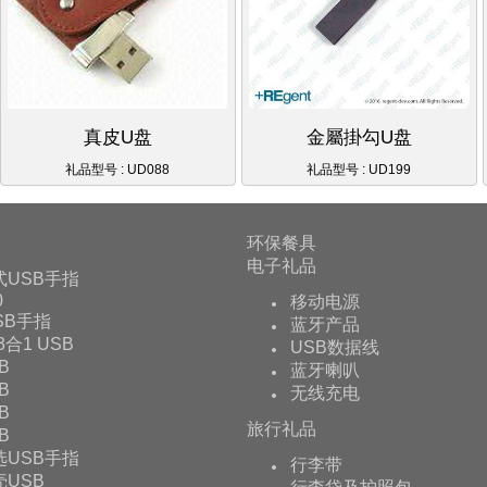
真皮U盘
金屬掛勾U盘
礼品型号 : UD088
礼品型号 : UD199
环保餐具
电子礼品
式USB手指
0
移动电源
USB手指
蓝牙产品
 3合1 USB
USB数据线
B
蓝牙喇叭
B
无线充电
B
旅行礼品
B
选USB手指
行李带
USB