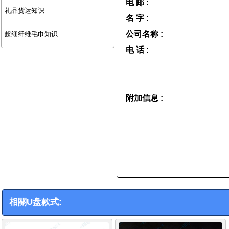
电 邮 :
礼品货运知识
名 字 :
公司名称 :
超细纤维毛巾知识
电 话 :
附加信息 :
相關U盘款式: