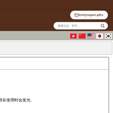
info@regent.gifts
站
内
搜
索
SB在使用时会发光.