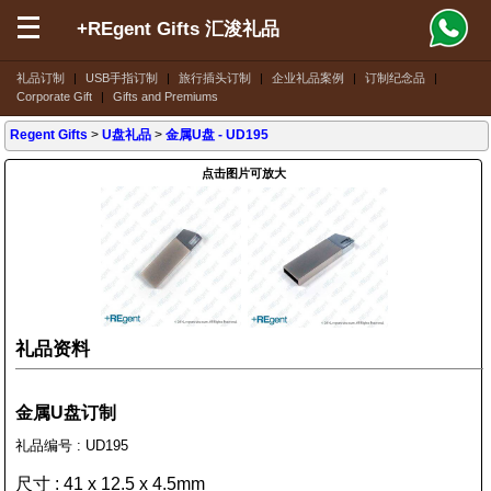
+REgent Gifts 汇浚礼品
礼品订制
|
USB手指订制
|
旅行插头订制
|
企业礼品案例
|
订制纪念品
|
Corporate Gift
|
Gifts and Premiums
Regent Gifts
>
U盘礼品
>
金属U盘
- UD195
点击图片可放大
礼品资料
金属U盘订制
礼品编号 : UD195
尺寸 : 41 x 12.5 x 4.5mm