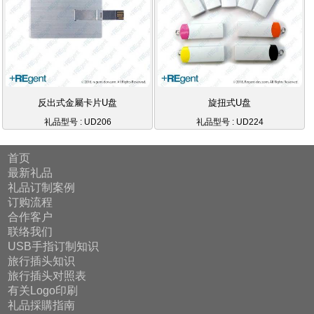
反出式金屬卡片U盘
旋扭式U盘
礼品型号 : UD206
礼品型号 : UD224
首页
最新礼品
礼品订制案例
订购流程
合作客户
联络我们
USB手指订制知识
旅行插头知识
旅行插头对照表
有关Logo印刷
礼品採購指南