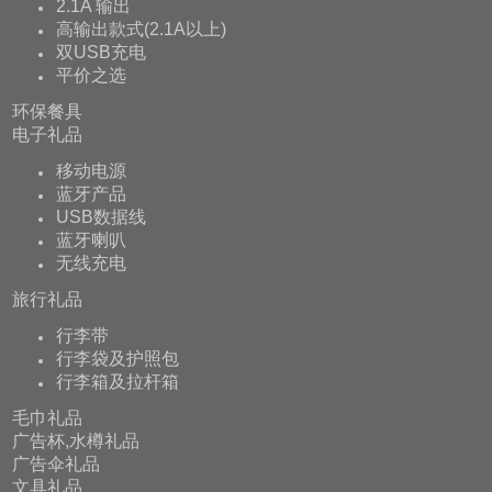
2.1A 输出
高输出款式(2.1A以上)
双USB充电
平价之选
环保餐具
电子礼品
移动电源
蓝牙产品
USB数据线
蓝牙喇叭
无线充电
旅行礼品
行李带
行李袋及护照包
行李箱及拉杆箱
毛巾礼品
广告杯,水樽礼品
广告伞礼品
文具礼品