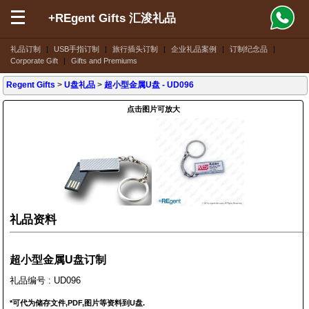
+REgent Gifts 汇浚礼品
礼品订制
|
USB手指订制
|
旅行插头订制
|
企业礼品案例
|
订制纪念品
|
Corporate Gift
|
Gifts and Premiums
Regent Gifts
>
U盘礼品
>
超小型金属U盘
- UD096
点击图片可放大
礼品资料
超小型金属U盘订制
礼品编号 : UD096
*可代为储存文件,PDF,图片等资料到U盘.