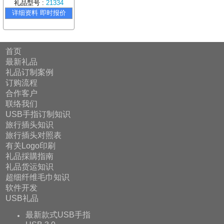
礼品型号 :
21334
详细资料 即时报价
首页
最新礼品
礼品订制案例
订购流程
合作客户
联络我们
USB手指订制知识
旅行插头知识
旅行插头对照表
有关Logo印刷
礼品採購指南
礼品货运知识
超细纤维毛巾知识
软件开发
USB礼品
最新款式USB手指