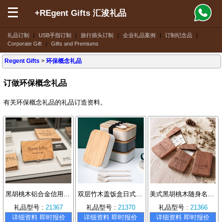
+REgent Gifts 汇浚礼品
礼品订制
|
USB手指订制
|
旅行插头订制
|
企业礼品案例
|
订制纪念品
|
Corporate Gift
|
Gifts and Premiums
Regent Gifts
>
环保概念礼品
订做环保概念礼品
有关环保概念礼品的礼品订造资料。
黑胡桃木铝合金信用卡盒名片盒商务卡包
双层竹木盖饭盒日式便当盒大容量分格便盒
美式黑胡桃木随身名片盒商务礼品可刻字
礼品型号 :
21367
礼品型号 :
21370
礼品型号 :
21366
详细资料 即时报价
详细资料 即时报价
详细资料 即时报价