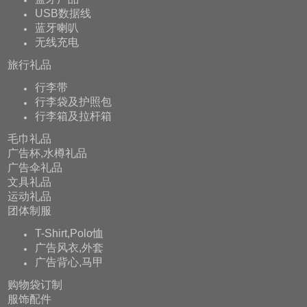
USB数据线
蓝牙喇叭
无线充电
旅行礼品
行李带
行李袋及护照包
行李箱及拉杆箱
毛巾礼品
广告杯,水樽礼品
广告伞礼品
文具礼品
运动礼品
团体制服
T-Shirt,Polo恤
广告风衣,外套
广告背心,马甲
购物袋订制
服饰配件