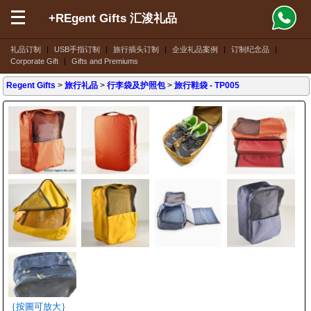
+REgent Gifts 汇浚礼品
礼品订制
|
USB手指订制
|
旅行插头订制
|
企业礼品案例
|
订制纪念品
|
Corporate Gift
|
Gifts and Premiums
Regent Gifts
>
旅行礼品
>
行李袋及护照包
>
旅行鞋袋
- TP005
｛按圖可放大｝