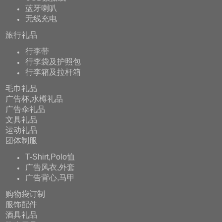
蓝牙喇叭
无线充电
旅行礼品
行李带
行李袋及护照包
行李箱及拉杆箱
毛巾礼品
广告杯,水樽礼品
广告伞礼品
文具礼品
运动礼品
团体制服
T-Shirt,Polo恤
广告风衣,外套
广告背心,马甲
购物袋订制
服饰配件
酒具礼品