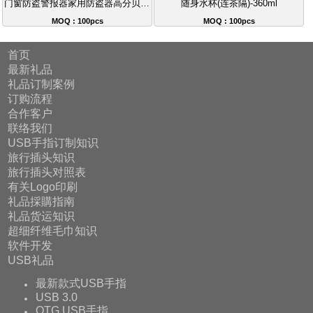
门窗防盗警报器家用防盗器高分贝警报器
随身水杯(连茶隔)-360ml
MOQ : 100pcs
MOQ : 100pcs
首页
最新礼品
礼品订制案例
订购流程
合作客户
联络我们
USB手指订制知识
旅行插头知识
旅行插头对照表
有关Logo印刷
礼品採購指南
礼品货运知识
超细纤维毛巾知识
软件开发
USB礼品
最新款式USB手指
USB 3.0
OTG USB手指