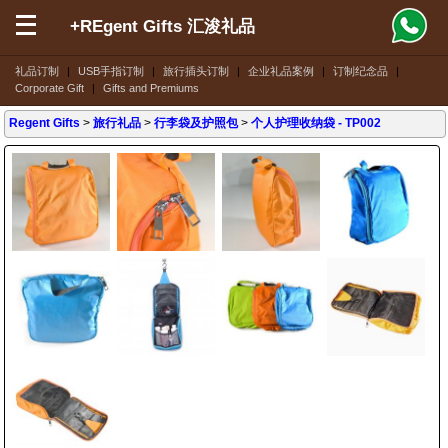
+REgent Gifts 汇浚礼品
礼品订制
|
USB手指订制
|
旅行插头订制
|
企业礼品案例
|
订制纪念品
|
Corporate Gift
|
Gifts and Premiums
Regent Gifts
>
旅行礼品
>
行李袋及护照包
>
个人护理收纳袋
- TP002