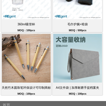
360ml吸管杯
毛巾护腕+暗袋
MOQ : 100pcs
MOQ : 500pcs
天然竹木圆珠笔环保设计可印制商标
A4文件袋 | 加厚耐磨手提档案夹
MOQ : 100pcs
MOQ : 100pcs
首页