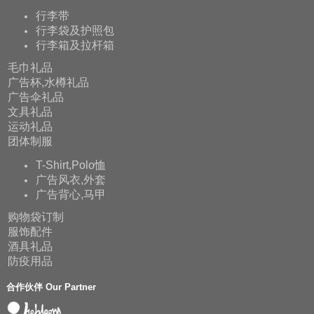
行李带
行李袋及护照包
行李箱及拉杆箱
毛巾礼品
广告杯,水樽礼品
广告伞礼品
文具礼品
运动礼品
团体制服
T-Shirt,Polo恤
广告风衣,外套
广告背心,马甲
购物袋订制
服饰配件
酒具礼品
防疫用品
合作伙伴 Our Partner