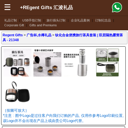
+REgent Gifts 汇浚礼品
礼品订制
|
USB手指订制
|
旅行插头订制
|
企业礼品案例
|
订制纪念品
|
Corporate Gift
|
Gifts and Premiums
Regent Gifts
>
广告杯,水樽礼品
>
钛化合金便携旅行茶具套装 | 双层隔热露营茶
具
- 21348
｛按圖可放大｝
*注意 : 图中Logo是过往客户向我们订购的产品, 仅用作参考Logo印刷位置,
该Logo并不会出现在产品上或由贵公司Logo代替。