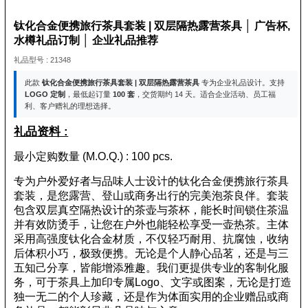
钛化合金便携旅行茶具套装 | 双层隔热露营茶具 │ 广告杯,
水樽礼品订制 │ 企业礼品推荐
礼品型号 : 21348
此款
钛化合金便携旅行茶具套装 | 双层隔热露营茶具
专为企业礼品设计。支持
LOGO 定制
，最低起订量
100 套
，交货期约 14 天。适合企业活动、员工福
利、客户赠礼的理想选择。
礼品资料 :
最小定购数量 (M.O.Q.) : 100 pcs.
专为户外爱好者与品味人士设计的钛化合金便携旅行茶具
套装，是您露营、登山或商务出行的完美泡茶良伴。套装
包含双层真空隔热设计的茶壶与茶杯，能长时间锁住茶温
并有效防烫手，让您在户外也能轻松享受一壶热茶。主体
采用高强度钛化合金材质，不仅轻巧耐用、抗腐蚀，收纳
后体积小巧，极致便携。无论是个人静心品茗，还是与三
五知己分享，皆能增添雅趣。我们更提供专业的客制化服
务，可于茶具上加印专属Logo、文字或图案，无论是打造
独一无二的个人珍藏，还是作为体面实用的企业赠品或商