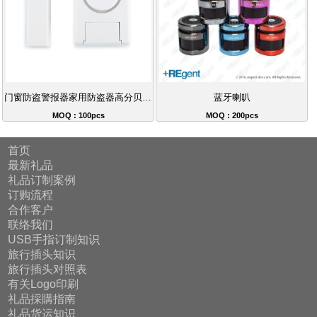
门窗防盗警报器家用防盗器高分贝警报器
蓝牙喇叭
MOQ : 100pcs
MOQ : 200pcs
首页
最新礼品
礼品订制案例
订购流程
合作客户
联络我们
USB手指订制知识
旅行插头知识
旅行插头对照表
有关Logo印刷
礼品採購指南
礼品货运知识