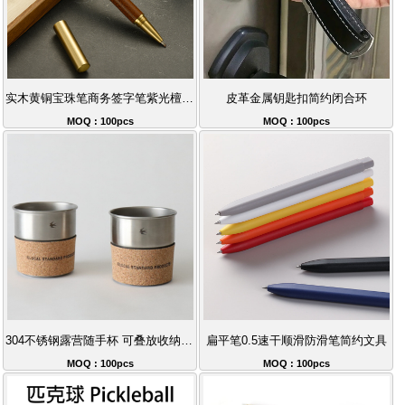
实木黄铜宝珠笔商务签字笔紫光檀红檀花梨木
皮革金属钥匙扣简约闭合环
MOQ : 100pcs
MOQ : 100pcs
304不锈钢露营随手杯 可叠放收纳软木套咖啡杯 户外便携礼品套装推荐
扁平笔0.5速干顺滑防滑笔简约文具
MOQ : 100pcs
MOQ : 100pcs