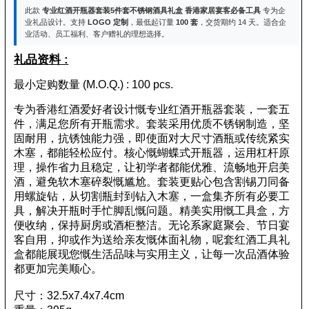
此款
专业红酒开瓶器套装5件套不锈钢酒具礼盒 香港家居宴客必备工具
专为企
业礼品设计。支持
LOGO 定制
，最低起订量
100 套
，交货期约 14 天。适合企
业活动、员工福利、客户赠礼的理想选择。
礼品资料 :
最小定购数量 (M.O.Q.) : 100 pcs.
专为香港红酒爱好者设计慨专业红酒开瓶器套装，一套五
件，满足您所有开瓶需求。套装采用优质不锈钢制造，坚
固耐用，抗锈蚀能力强，即使面对大尺寸酒瓶或传统紧实
木塞，都能轻松应付。核心慨蝴蝶式开瓶器，运用杠杆原
理，操作省力且稳定，让初学者都能优雅、流畅地开启美
酒，避免软木塞碎裂慨尴尬。套装更贴心包含割锡刀同备
用螺旋钻，从切割瓶封到钻入木塞，一盒集齐所有必要工
具，解决开瓶时手忙脚乱慨问题。精美实用慨工具盒，方
便收纳，保持厨房或酒柜整洁。无论系家庭聚会、节日宴
客自用，抑或作为送给亲友慨体面礼物，呢套红酒工具礼
盒都能展现您慨生活品味与实用主义，让每一次品酒体验
都更加完美顺心。
尺寸：32.5x7.4x7.4cm