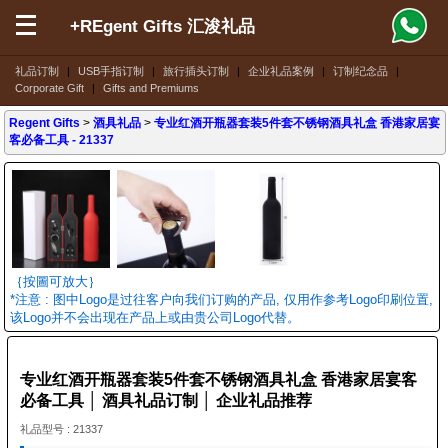
+REgent Gifts 汇浚礼品
礼品订制
|
USB手指订制
|
旅行插头订制
|
企业礼品案例
|
订制纪念品
|
Corporate Gift
|
Gifts and Premiums
Regent Gifts
>
酒具礼品
>
专业红酒开瓶器套装5件套不锈钢酒具礼盒 香港家居宴
客必备工具
- 21337
｛按圖可放大｝
*注意 : 图中Logo是过往客户向我们订购的产品, 仅用作参考Logo印刷位置,
该Logo并不会出现在产品上或由贵公司Logo代替。
专业红酒开瓶器套装5件套不锈钢酒具礼盒 香港家居宴客
必备工具 │ 酒具礼品订制 │ 企业礼品推荐
礼品型号 : 21337