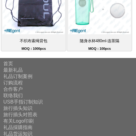
不织布索绳背包
随身水杯480ml-连茶隔
MOQ : 1000pcs
MOQ : 100pcs
首页
最新礼品
礼品订制案例
订购流程
合作客户
联络我们
USB手指订制知识
旅行插头知识
旅行插头对照表
有关Logo印刷
礼品採購指南
礼品货运知识