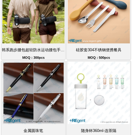
韩系跑步腰包超轻防水运动腰包手机腰包
硅胶套304不锈钢便携餐具
MOQ : 300pcs
MOQ : 500pcs
金属圆珠笔
随身杯360ml-连茶隔