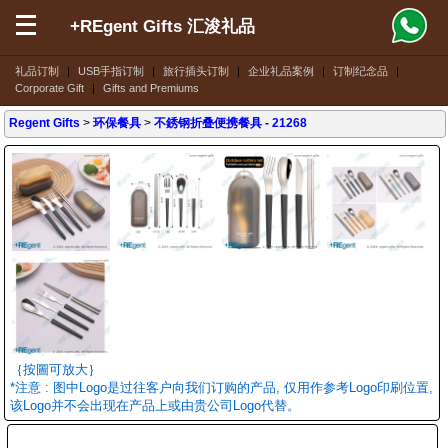
+REgent Gifts 汇浚礼品
礼品订制
|
USB手指订制
|
旅行插头订制
|
企业礼品案例
|
订制纪念品
|
Corporate Gift
|
Gifts and Premiums
Regent Gifts
>
环保餐具
>
不銹钢折叠便携餐具
- 21268
｛按圖可放大｝
*注意 : 图中Logo是过往客户向我们订购的产品, 仅用作参考Logo印刷位置,
该Logo并不会出现在产品上或由贵公司Logo代替。