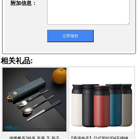
附加信息：
相关礼品:
便携餐具3件装,匙羹,叉,筷子
【香港热卖】日式简约304不锈钢保温杯 磨砂随手杯 办公室礼品推荐 保温保冷必备