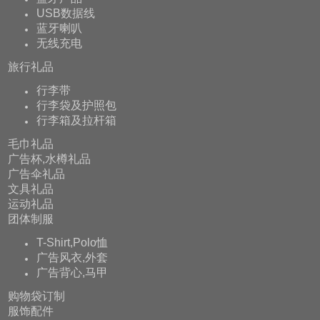
USB数据线
蓝牙喇叭
无线充电
旅行礼品
行李带
行李袋及护照包
行李箱及拉杆箱
毛巾礼品
广告杯,水樽礼品
广告伞礼品
文具礼品
运动礼品
团体制服
T-Shirt,Polo恤
广告风衣,外套
广告背心,马甲
购物袋订制
服饰配件