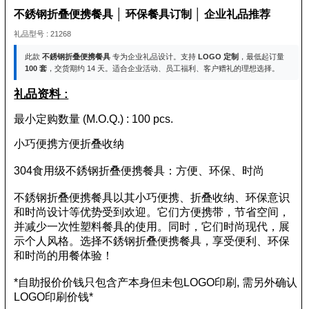
不銹钢折叠便携餐具 │ 环保餐具订制 │ 企业礼品推荐
礼品型号 : 21268
此款
不銹钢折叠便携餐具
专为企业礼品设计。支持
LOGO 定制
，最低起订量
100 套
，交货期约 14 天。适合企业活动、员工福利、客户赠礼的理想选择。
礼品资料 :
最小定购数量 (M.O.Q.) : 100 pcs.
小巧便携方便折叠收纳
304食用级不銹钢折叠便携餐具：方便、环保、时尚
不銹钢折叠便携餐具以其小巧便携、折叠收纳、环保意识
和时尚设计等优势受到欢迎。它们方便携带，节省空间，
并减少一次性塑料餐具的使用。同时，它们时尚现代，展
示个人风格。选择不銹钢折叠便携餐具，享受便利、环保
和时尚的用餐体验！
*自助报价价钱只包含产本身但未包LOGO印刷, 需另外确认
LOGO印刷价钱*