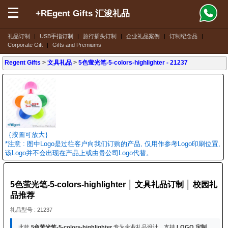
+REgent Gifts 汇浚礼品
礼品订制
|
USB手指订制
|
旅行插头订制
|
企业礼品案例
|
订制纪念品
|
Corporate Gift
|
Gifts and Premiums
Regent Gifts
>
文具礼品
>
5色萤光笔-5-colors-highlighter
- 21237
｛按圖可放大｝
*注意 : 图中Logo是过往客户向我们订购的产品, 仅用作参考Logo印刷位置,
该Logo并不会出现在产品上或由贵公司Logo代替。
5色萤光笔-5-colors-highlighter │ 文具礼品订制 │ 校园礼
品推荐
礼品型号 : 21237
此款
5色萤光笔-5-colors-highlighter
专为企业礼品设计。支持
LOGO 定制
，