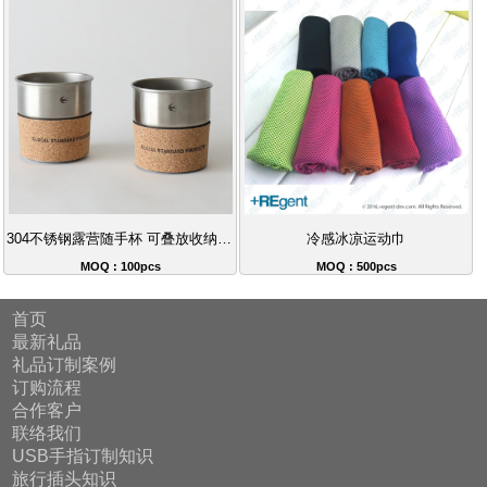
304不锈钢露营随手杯 可叠放收纳软木套咖啡杯 户外便携礼品套装推荐
冷感冰凉运动巾
MOQ : 100pcs
MOQ : 500pcs
首页
最新礼品
礼品订制案例
订购流程
合作客户
联络我们
USB手指订制知识
旅行插头知识