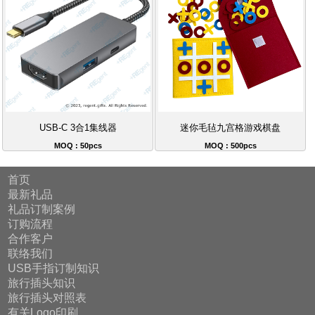
USB-C 3合1集线器
迷你毛毡九宫格游戏棋盘
MOQ : 50pcs
MOQ : 500pcs
首页
最新礼品
礼品订制案例
订购流程
合作客户
联络我们
USB手指订制知识
旅行插头知识
旅行插头对照表
有关Logo印刷