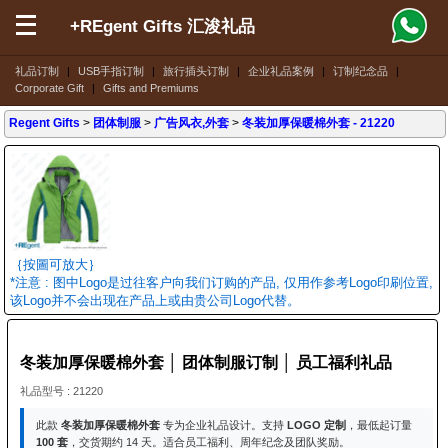
+REgent Gifts 汇浚礼品
礼品订制
|
USB手指订制
|
旅行插头订制
|
企业礼品案例
|
订制纪念品
|
Corporate Gift
|
Gifts and Premiums
Regent Gifts
>
团体制服
>
广告风衣,外套
>
冬装加厚保暖棉外套
- 21220
｛按圖可放大｝
*注意 : 图中Logo是过往客户向我们订购的产品, 仅用作参考Logo印刷位置,
该Logo并不会出现在产品上或由贵公司Logo代替。
冬装加厚保暖棉外套 │ 团体制服订制 │ 员工福利礼品
礼品型号 : 21220
此款
冬装加厚保暖棉外套
专为企业礼品设计。支持
LOGO 定制
，最低起订量
100 套
，交货期约 14 天。适合员工福利、周年纪念及团队奖励。