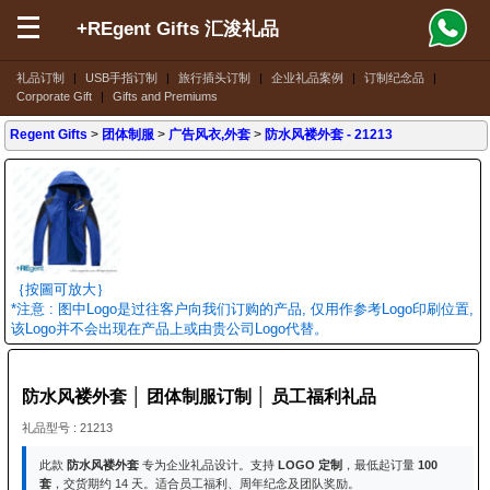
+REgent Gifts 汇浚礼品
礼品订制
|
USB手指订制
|
旅行插头订制
|
企业礼品案例
|
订制纪念品
|
Corporate Gift
|
Gifts and Premiums
Regent Gifts
>
团体制服
>
广告风衣,外套
>
防水风褛外套
- 21213
｛按圖可放大｝
*注意 : 图中Logo是过往客户向我们订购的产品, 仅用作参考Logo印刷位置,
该Logo并不会出现在产品上或由贵公司Logo代替。
防水风褛外套 │ 团体制服订制 │ 员工福利礼品
礼品型号 : 21213
此款
防水风褛外套
专为企业礼品设计。支持
LOGO 定制
，最低起订量
100
套
，交货期约 14 天。适合员工福利、周年纪念及团队奖励。