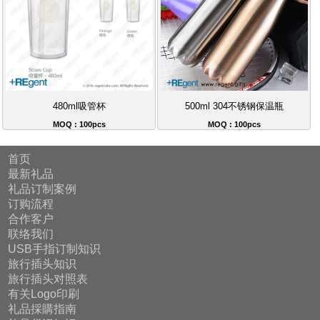
480ml吸管杯
500ml 304不锈钢保温瓶
MOQ : 100pcs
MOQ : 100pcs
首页
最新礼品
礼品订制案例
订购流程
合作客户
联络我们
USB手指订制知识
旅行插头知识
旅行插头对照表
有关Logo印刷
礼品採購指南