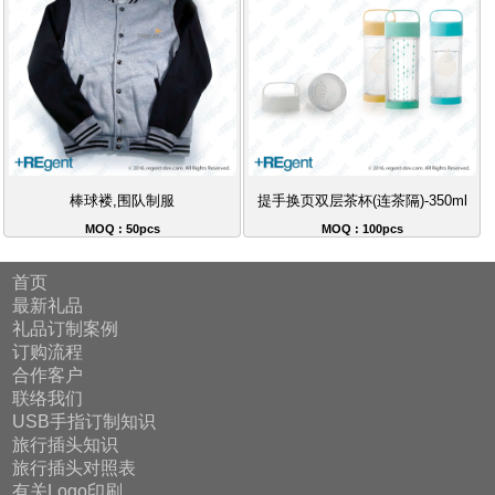
棒球褛,围队制服
提手换页双层茶杯(连茶隔)-350ml
MOQ : 50pcs
MOQ : 100pcs
首页
最新礼品
礼品订制案例
订购流程
合作客户
联络我们
USB手指订制知识
旅行插头知识
旅行插头对照表
有关Logo印刷