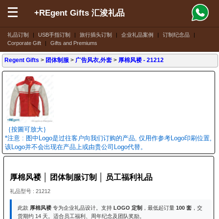
+REgent Gifts 汇浚礼品
礼品订制
|
USB手指订制
|
旅行插头订制
|
企业礼品案例
|
订制纪念品
|
Corporate Gift
|
Gifts and Premiums
Regent Gifts
>
团体制服
>
广告风衣,外套
>
厚棉风褛
- 21212
｛按圖可放大｝
*注意 : 图中Logo是过往客户向我们订购的产品, 仅用作参考Logo印刷位置,
该Logo并不会出现在产品上或由贵公司Logo代替。
厚棉风褛 │ 团体制服订制 │ 员工福利礼品
礼品型号 : 21212
此款
厚棉风褛
专为企业礼品设计。支持
LOGO 定制
，最低起订量
100 套
，交
货期约 14 天。适合员工福利、周年纪念及团队奖励。