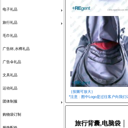
电子礼品
旅行礼品
毛巾礼品
广告杯,水樽礼品
广告伞礼品
文具礼品
运动礼品
｛按圖可放大｝
*注意 : 图中Logo是过往客户向我
团体制服
购物袋订制
旅行背囊,电脑袋 │
服饰配件