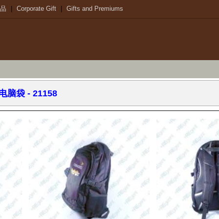
品
|
Corporate Gift
|
Gifts and Premiums
,电脑袋
- 21158