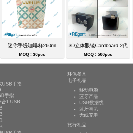
迷你手堤咖啡杯260ml
3D立体眼镜Cardboard-2代
MOQ : 30pcs
MOQ : 500pcs
环保餐具
电子礼品
式USB手指
0
移动电源
USB手指
蓝牙产品
 3合1 USB
USB数据线
B
蓝牙喇叭
B
无线充电
B
旅行礼品
B
选USB手指