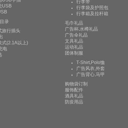
行李带
USB
行李袋及护照包
SB
行李箱及拉杆箱
目录
毛巾礼品
广告杯,水樽礼品
式旅行插头
广告伞礼品
输出
文具礼品
式(2.1A以上)
运动礼品
充电
团体制服
选
T-Shirt,Polo恤
广告风衣,外套
广告背心,马甲
购物袋订制
服饰配件
酒具礼品
防疫用品