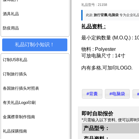
礼品型号 : 21158
酒具礼品
此款
旅行背囊,电脑袋
专为企业礼
礼品资料 :
防疫用品
最小定购数量 (M.O.Q.) : 10
礼品订制小知识！
物料 : Polyester
可放电脑尺寸 : 14寸
订制USB礼品
内有多格,可加印LOGO.
订制旅行插头
各国旅行插头对照表
#背囊
#电脑袋
有关礼品Logo印刷
即时自助报价
金属襟章制作指南
*只需输入以下资料, 便可以即时
产品型号：
礼品採購指南
产品资料：