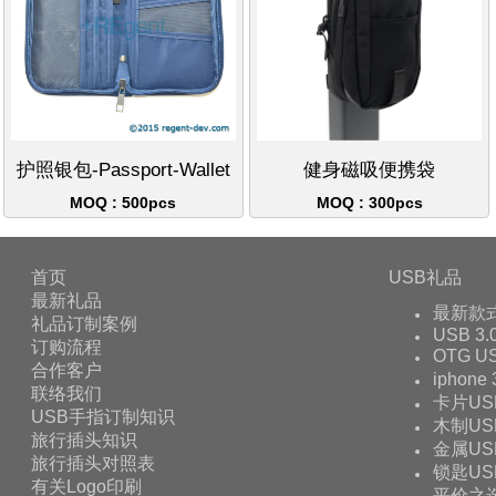
护照银包-Passport-Wallet
健身磁吸便携袋
MOQ : 500pcs
MOQ : 300pcs
首页
USB礼品
最新礼品
最新款
礼品订制案例
USB 3.
订购流程
OTG 
合作客户
iphone
联络我们
卡片US
USB手指订制知识
木制US
旅行插头知识
金属US
旅行插头对照表
锁匙US
有关Logo印刷
平价之