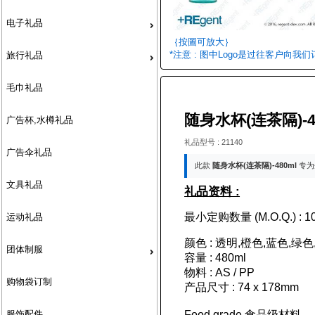
电子礼品
｛按圖可放大｝
*注意 : 图中Logo是过往客户向我
旅行礼品
毛巾礼品
随身水杯(连茶隔)-4
广告杯,水樽礼品
礼品型号 : 21140
广告伞礼品
此款
随身水杯(连茶隔)-480ml
专为
文具礼品
礼品资料 :
最小定购数量 (M.O.Q.) : 10
运动礼品
颜色 : 透明,橙色,蓝色,绿
团体制服
容量 : 480ml
物料 : AS / PP
购物袋订制
产品尺寸 : 74 x 178mm
服饰配件
Food grade 食品级材料