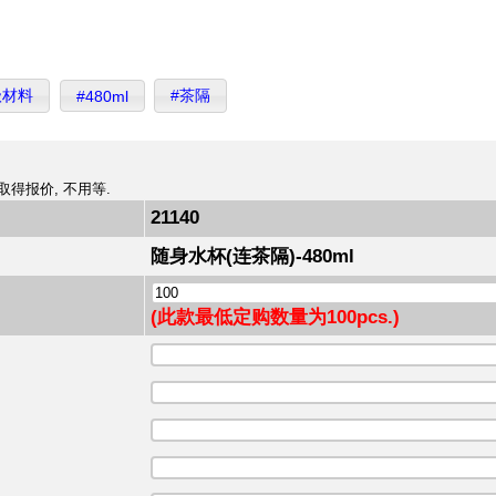
级材料
#茶隔
#480ml
取得报价, 不用等.
21140
随身水杯(连茶隔)-480ml
(此款最低定购数量为100pcs.)