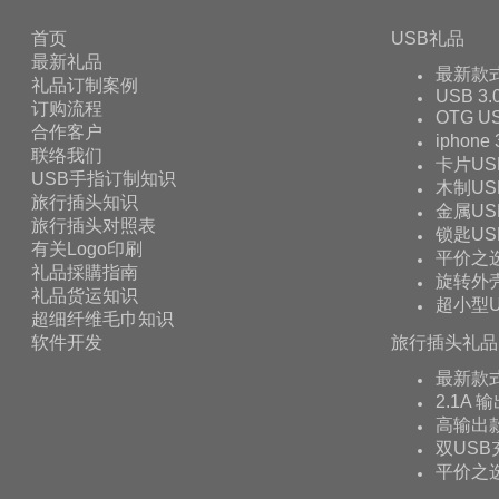
首页
USB礼品
最新礼品
最新款
礼品订制案例
USB 3.
订购流程
OTG 
合作客户
iphone
联络我们
卡片US
USB手指订制知识
木制US
旅行插头知识
金属US
旅行插头对照表
锁匙US
有关Logo印刷
平价之
礼品採購指南
旋转外壳
礼品货运知识
超小型U
超细纤维毛巾知识
软件开发
旅行插头礼品
最新款
2.1A 
高输出款
双USB
平价之