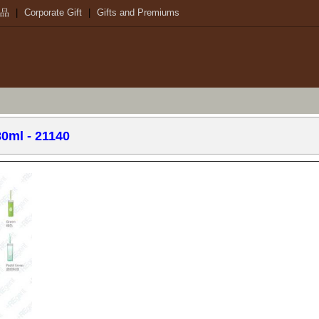
品
|
Corporate Gift
|
Gifts and Premiums
0ml
- 21140