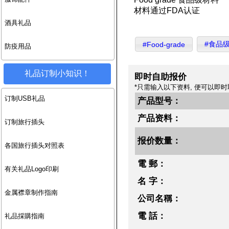
材料通过FDA认证
酒具礼品
#食品
#Food-grade
防疫用品
礼品订制小知识！
即时自助报价
*只需输入以下资料, 便可以即时
订制USB礼品
产品型号：
产品资料：
订制旅行插头
报价数量：
各国旅行插头对照表
電 郵：
有关礼品Logo印刷
名 字：
金属襟章制作指南
公司名稱：
電 話：
礼品採購指南