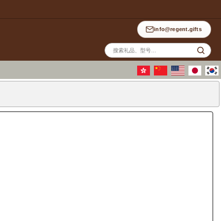
info@regent.gifts
站
内
搜
索