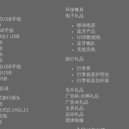
环保餐具
电子礼品
式USB手指
0
移动电源
USB手指
蓝牙产品
 3合1 USB
USB数据线
B
蓝牙喇叭
B
无线充电
B
旅行礼品
B
选USB手指
行李带
USB
行李袋及护照包
SB
行李箱及拉杆箱
目录
毛巾礼品
广告杯,水樽礼品
式旅行插头
广告伞礼品
输出
文具礼品
式(2.1A以上)
运动礼品
充电
团体制服
选