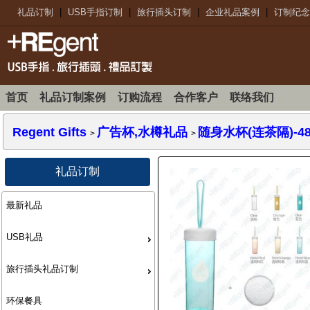
礼品订制
|
USB手指订制
|
旅行插头订制
|
企业礼品案例
|
订制纪念
首页
礼品订制案例
订购流程
合作客户
联络我们
Regent Gifts
广告杯,水樽礼品
随身水杯(连茶隔)-48
>
>
礼品订制
最新礼品
USB礼品
旅行插头礼品订制
环保餐具