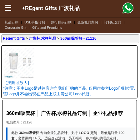
+REgent Gifts 汇浚礼品
礼品订制
|
USB手指订制
|
旅行插头订制
|
企业礼品案例
|
订制纪念品
|
Corporate Gift
|
Gifts and Premiums
Regent Gifts
>
广告杯,水樽礼品
>
360ml吸管杯
- 21126
｛按圖可放大｝
*注意 : 图中Logo是过往客户向我们订购的产品, 仅用作参考Logo印刷位置,
该Logo并不会出现在产品上或由贵公司Logo代替。
360ml吸管杯 │ 广告杯,水樽礼品订制 │ 企业礼品推荐
礼品型号 : 21126
此款
360ml吸管杯
专为企业礼品设计。支持
LOGO 定制
，最低起订量
100
套
，交货期约 14 天。适合企业活动、员工福利、客户赠礼的理想选择。