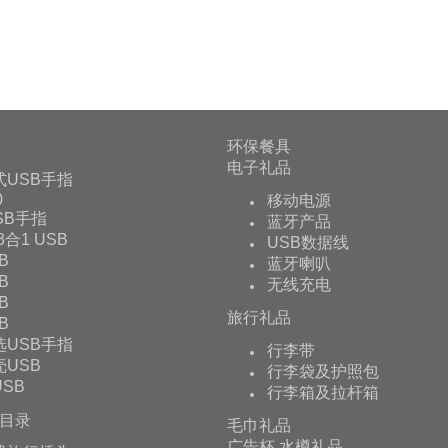
环保餐具
电子礼品
式USB手指
0
移动电源
USB手指
蓝牙产品
 3合1 USB
USB数据线
B
蓝牙喇叭
B
无线充电
B
旅行礼品
B
选USB手指
行李带
USB
行李袋及护照包
SB
行李箱及拉杆箱
目录
毛巾礼品
广告杯,水樽礼品