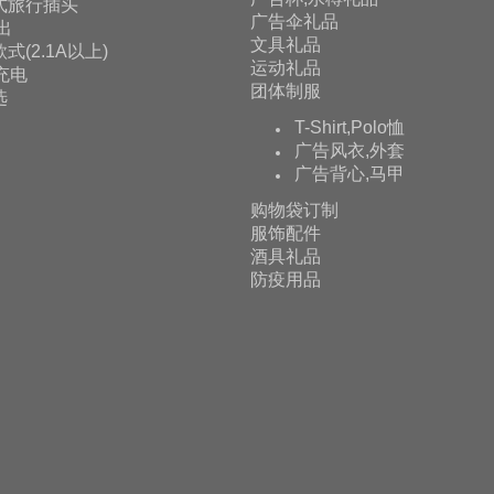
式旅行插头
广告伞礼品
输出
文具礼品
式(2.1A以上)
运动礼品
充电
团体制服
选
T-Shirt,Polo恤
广告风衣,外套
广告背心,马甲
购物袋订制
服饰配件
酒具礼品
防疫用品