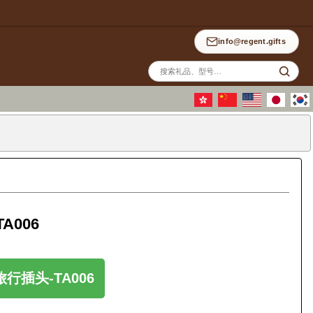
info@regent.gifts
站
内
搜
索
A006
插头-TA006