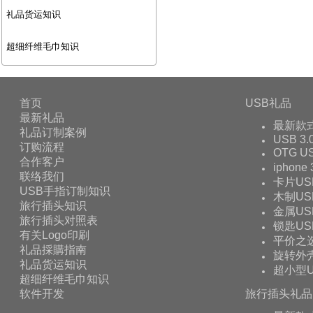
礼品货运知识
超细纤维毛巾知识
首页
USB礼品
最新礼品
最新款
礼品订制案例
USB 3.
订购流程
OTG 
合作客户
iphone
联络我们
卡片US
USB手指订制知识
木制US
旅行插头知识
金属US
旅行插头对照表
锁匙US
有关Logo印刷
平价之
礼品採購指南
旋转外壳
礼品货运知识
超小型U
超细纤维毛巾知识
软件开发
旅行插头礼品