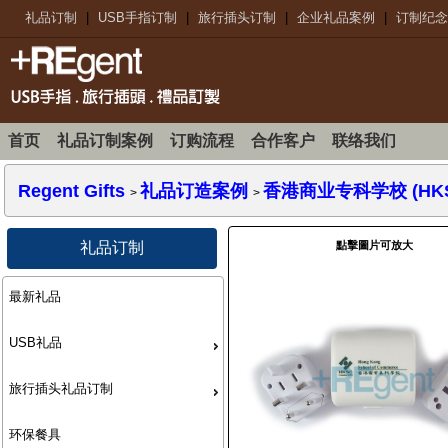
礼品订制
|
USB手指订制
|
旅行插头订制
|
企业礼品案例
|
订制纪念
首页
礼品订制案例
订购流程
合作客户
联络我们
Regent Gifts
礼品订造案例
香港商业专科学校 (HKSC
>
>
點擊圖片可放大
礼品订制
最新礼品
USB礼品
旅行插头礼品订制
环保餐具