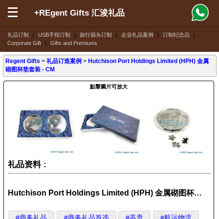
+REgent Gifts 汇浚礼品
礼品订制
|
USB手指订制
|
旅行插头订制
|
企业礼品案例
|
订制纪念品
|
Corporate Gift
|
Gifts and Premiums
Regent Gifts
>
礼品订造案例
>
Hutchison Port Holdings Limited (HPH) 金属
砌图杯垫套装 - CM
點擊圖片可放大
礼品资料 :
Hutchison Port Holdings Limited (HPH) 金属砌图杯垫套装
#商务礼品
#商务礼品首选
#高贵
#航运物流