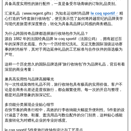
具备高度实用性的旅行配件，一直是备受市场青睐的订制礼品类别。
汇浚礼品（www.regent.gifts）为知名运动时尚品牌
le coq sportif
精
心打造的“5件套旅行收纳包”，便完美示范了如何将跨越世纪的品牌美学
与现代差旅需求深度整合，转化为具备高品牌认同感的商务赠品。
为什么跨国传奇品牌都选择旅行收纳包作为礼品？
源自 1882 年的法国经典品牌 le coq sportif（法国公鸡），拥有超过百
年的深厚历史底蕴。作为一个历经世纪洗礼、见证无数国际顶级运动赛
事的时尚标竿，其对于周边延伸礼品的工艺标准与合作伙伴的筛选极为
严苛。
这样一个历史悠久的国际品牌选择“旅行收纳包”作为品牌礼品，背后有着
深层的商业考量：
兼具高实用性与品牌高频曝光
与一次性或装饰性礼品不同，旅行收纳包具有极高的实用价值。客户不
论是在商务出差还是度假旅行，都会频繁使用。每一次的开启与整理，
都是对品牌形象的加深记忆。
多功能分类展现企业贴心细节
在快节奏的商务行程中，高效的行李收纳能大幅提升便利性。5件套的设
计涵盖了衣物、鞋履、盥洗用品与数位配件的分门别类，这种贴心感能
直接转化为对赠礼企业的专业好感度。
le coq sportif 5件套旅行收纳包设计与工艺亮点