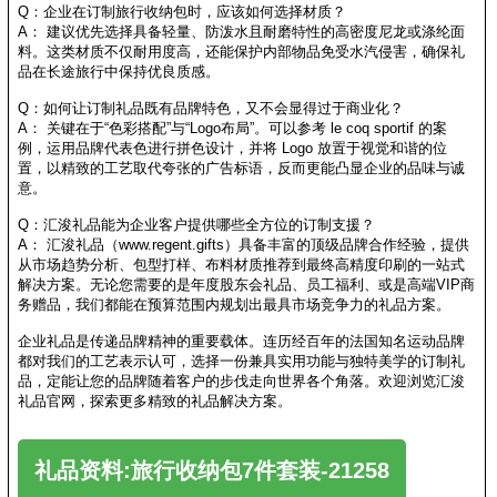
Q：企业在订制旅行收纳包时，应该如何选择材质？
A： 建议优先选择具备轻量、防泼水且耐磨特性的高密度尼龙或涤纶面
料。这类材质不仅耐用度高，还能保护内部物品免受水汽侵害，确保礼
品在长途旅行中保持优良质感。
Q：如何让订制礼品既有品牌特色，又不会显得过于商业化？
A： 关键在于“色彩搭配”与“Logo布局”。可以参考 le coq sportif 的案
例，运用品牌代表色进行拼色设计，并将 Logo 放置于视觉和谐的位
置，以精致的工艺取代夸张的广告标语，反而更能凸显企业的品味与诚
意。
Q：汇浚礼品能为企业客户提供哪些全方位的订制支援？
A： 汇浚礼品（www.regent.gifts）具备丰富的顶级品牌合作经验，提供
从市场趋势分析、包型打样、布料材质推荐到最终高精度印刷的一站式
解决方案。无论您需要的是年度股东会礼品、员工福利、或是高端VIP商
务赠品，我们都能在预算范围内规划出最具市场竞争力的礼品方案。
企业礼品是传递品牌精神的重要载体。连历经百年的法国知名运动品牌
都对我们的工艺表示认可，选择一份兼具实用功能与独特美学的订制礼
品，定能让您的品牌随着客户的步伐走向世界各个角落。欢迎浏览汇浚
礼品官网，探索更多精致的礼品解决方案。
礼品资料:旅行收纳包7件套装-21258