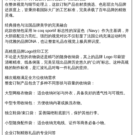
在整体视觉与细节处理上，这款订制产品在材质挑选、色彩层次与品牌
还原度上，皆秉持着国际大厂的工艺标准，完美承载了百年品牌的精致
灵魂。
经典撞色与法国品牌美学的完美融合
此款收纳包采用 le coq sportif 标志性的深蓝色（Navy）作为主基调，并
大胆搭配活力亮红。强烈的视觉对比不仅彰显了法国公鸡充满运动时尚
与优雅的品牌DNA，也让整套礼品在视觉上极具辨识度。
高精度品牌Logo丝印工艺
不论是大型的衣物袋还是精巧的随身收纳袋，其上的品牌 Logo 印刷皆
清晰精准、线条俐落，完美呈现出品牌历史悠久的“公鸡”标志。这种高规
格的制作标准，是汇浚礼品对每一件礼品的坚持。
梯次规格满足全方位收纳需求
整套订制产品包含了多种不同形状与容量的收纳袋：
大型网格衣物袋： 适合收纳衬衫与外衣，具备良好的透气性与可视性。
中型专用收纳包： 方便收纳内著或换洗衣物。
独立鞋袋/束口袋： 妥善隔绝鞋底脏污，保护其他行李。
小型随身配件袋： 适合收纳充电线、证件等商务必备小物。
企业订制精致礼品的专业问答