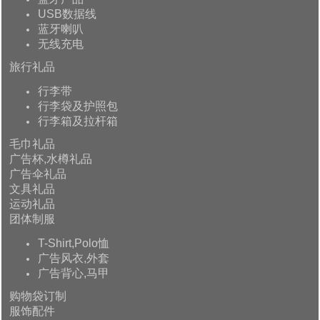
USB数据线
蓝牙喇叭
无线充电
旅行礼品
行李带
行李袋及护照包
行李箱及拉杆箱
毛巾礼品
广告杯,水樽礼品
广告伞礼品
文具礼品
运动礼品
团体制服
T-Shirt,Polo恤
广告风衣,外套
广告背心,马甲
购物袋订制
服饰配件