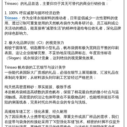
Trinseo）的礼品首选，主要归功于其无可替代的商业行销价值：
1. 100% 呼应减塑与循环经济趋势
Trinseo
作为全球永续材料的推动者，日常提倡减少一次性塑料的使
用。透过订制可重复使用的天然帆布袋作为商务研讨会、员工福利或公
关活动的赠品，能直接将“减塑生活”的精神传递给每位收礼者，深化品牌
的绿色影响力。
2. 极大化品牌识别（CI）的视觉张力
相较于圆珠笔、钥匙圈等小型礼品，帆布袋拥有极为宽阔且平整的印刷
表面。这让企业能够完整、不妥协地呈现品牌标志、年度宣传标语
（Slogan）或永续设计意象，达到绝佳的视觉聚焦效果。
Trinseo 帆布袋的工艺细节与设计美学
一份能代表国际大厂质感的礼品，必须在细节上展现极致。汇浚礼品在
承制此专案时，从材料源头到印刷工艺皆经过严格把关：
纯天然高密度棉砂：厚实挺拔、极致手感
本款帆布袋精选高磅数的原色帆布，保留了棉花最自然的微小针点与温
润触感。高密度的织法让包体即使在不装载物品时，也能维持挺括不塌
陷的俐落线条，完美衬托出外商企业的专业与洗练。
高规格车缝工艺：强化承重、经久耐用
为了因应商务人士携带笔记型电脑、厚重文件或原厂样品的需求，我们
在提带与袋身的衔接处采用了“X型强化车缝”技术。精密的针脚不仅提升
了抗拉扯强度，更确保了产品的使用寿命，让这份礼品能陪伴客户多