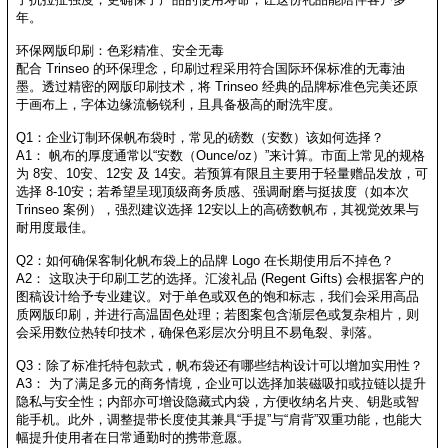
年。
环保网版印刷：色彩精准、安全无毒
配合 Trinseo 的环保理念，印刷过程采用符合国际环保标准的无毒油
墨。透过精密的网版印刷技术，将 Trinseo 经典的品牌标准色完美还原
于画布上，字体边缘流畅锐利，且具备极高的耐洗牢度。
Q1：企业订制环保帆布袋时，常见的磅数（安数）该如何选择？
A1： 帆布的厚度通常以“安数（Ounce/oz）”来计算。市面上常见的规格
为 8安、10安、12安 及 14安。若预算有限且主要用于轻量赠品发放，可
选择 8-10安；若希望呈现顶级商务质感、强调耐磨与挺拔度（如本次
Trinseo 案例），强烈建议选择 12安以上的高磅数帆布，其视觉效果与
耐用度最佳。
Q2：如何确保客制化帆布袋上的品牌 Logo 在长期使用后不掉色？
A2： 这取决于印刷工艺的选择。汇浚礼品 (Regent Gifts) 会根据客户的
图稿设计给予专业建议。对于单色或双色的饱和标志，我们会采用高品
质网版印刷，并进行高温固色处理；若图案包含渐层色或复杂相片，则
会采用数位热转印技术，确保色彩层次分明且不易龟裂、剥落。
Q3：除了标准托特包款式，帆布袋还有哪些结构设计可以增加实用性？
A3： 为了满足多元的商务情境，企业可以选择加装磁吸扣或拉链以提升
隐私与安全性；内部亦可增设隐藏式内袋，方便收纳名片夹、钥匙或智
能手机。此外，调整提带长度使其兼具“手提”与“肩背”双重功能，也能大
幅提升使用者在日常通勤时的携带意愿。