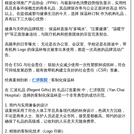
根据全球推广产品协会（PPAI）与最新绿色消费趋势报告显示，实用性
高且具备环保概念的商务礼品，其品牌留存率与公众正面评价高达 85%
以上。在提倡减塑与健康生活的今天，选择 保温杯订制 作为机构礼品，
具有以下三大核心优势：
健康与关怀的品牌联想： 保温杯直接与“多喝水”、“注重健康”、“温暖守
护”等正面形象连结，与医疗机构和慈善团体的宗旨完美契合。
高频率的日常曝光： 无论是在办公室、会议室、学校还是在路途中，带
有机构 Logo 的保温杯每次被拿出来使用，都是一次高效的品牌流动广
告。
符合 ESG 与社会责任： 鼓励大众减少使用一次性塑胶杯或纸杯，符合
可持续发展趋势，能有效帮机构建立良好的社会责任（CSR）形象。
经典案例剖析：
仁济医院
客制化保温杯
在 汇浚礼品 (Regent Gifts) 的 礼品订造案例 中，仁济医院（Yan Chai
Hospital）选择的客制化保温杯是一个非常典型的成功示范。
1. 简约与实用兼备的设计
该案例采用了符合人体工学且具备现代感的杯身设计，色调大方沉稳，
不论是商务人士、医护人员还是大众市民，接受度都极高。简约的设计
确保了礼品的高级感，让收到的人乐意天天随身携带。
2. 精致的客制化技术（Logo 印刷）