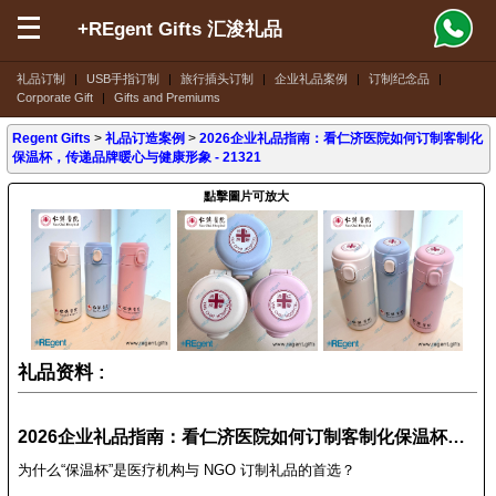
+REgent Gifts 汇浚礼品
礼品订制
|
USB手指订制
|
旅行插头订制
|
企业礼品案例
|
订制纪念品
|
Corporate Gift
|
Gifts and Premiums
Regent Gifts
>
礼品订造案例
>
2026企业礼品指南：看仁济医院如何订制客制化
保温杯，传递品牌暖心与健康形象 - 21321
點擊圖片可放大
礼品资料 :
2026企业礼品指南：看仁济医院如何订制客制化保温杯，传递品牌暖心与健康形象 - 21321
为什么“保温杯”是医疗机构与 NGO 订制礼品的首选？