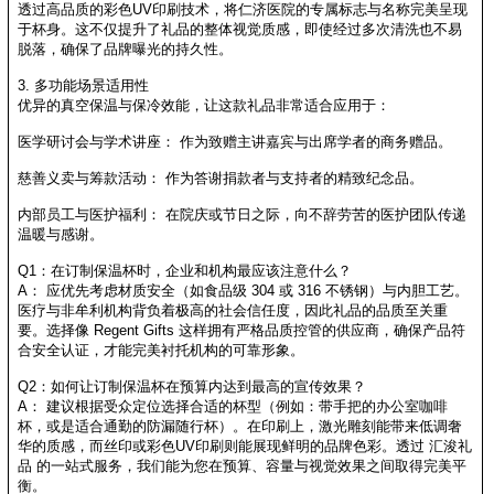
透过高品质的彩色UV印刷技术，将仁济医院的专属标志与名称完美呈现
于杯身。这不仅提升了礼品的整体视觉质感，即使经过多次清洗也不易
脱落，确保了品牌曝光的持久性。
3. 多功能场景适用性
优异的真空保温与保冷效能，让这款礼品非常适合应用于：
医学研讨会与学术讲座： 作为致赠主讲嘉宾与出席学者的商务赠品。
慈善义卖与筹款活动： 作为答谢捐款者与支持者的精致纪念品。
内部员工与医护福利： 在院庆或节日之际，向不辞劳苦的医护团队传递
温暖与感谢。
Q1：在订制保温杯时，企业和机构最应该注意什么？
A： 应优先考虑材质安全（如食品级 304 或 316 不锈钢）与内胆工艺。
医疗与非牟利机构背负着极高的社会信任度，因此礼品的品质至关重
要。选择像 Regent Gifts 这样拥有严格品质控管的供应商，确保产品符
合安全认证，才能完美衬托机构的可靠形象。
Q2：如何让订制保温杯在预算内达到最高的宣传效果？
A： 建议根据受众定位选择合适的杯型（例如：带手把的办公室咖啡
杯，或是适合通勤的防漏随行杯）。在印刷上，激光雕刻能带来低调奢
华的质感，而丝印或彩色UV印刷则能展现鲜明的品牌色彩。透过 汇浚礼
品 的一站式服务，我们能为您在预算、容量与视觉效果之间取得完美平
衡。