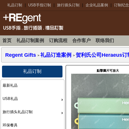
礼品订制
|
USB手指订制
|
旅行插头订制
|
企业礼品案例
|
订制纪念
首页
礼品订制案例
订购流程
合作客户
联络我们
Regent Gifts
礼品订造案例
贺利氏公司Heraeus订制
>
>
點擊圖片可放大
礼品订制
最新礼品
USB礼品
旅行插头礼品订制
环保餐具