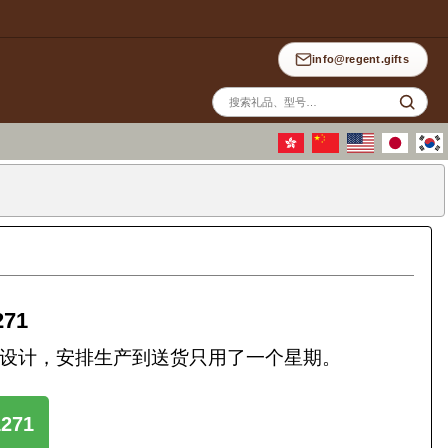
info@regent.gifts
站
内
搜
索
71
产品设计，安排生产到送货只用了一个星期。
271