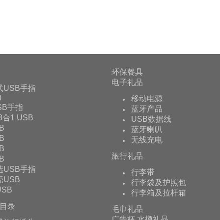
环保餐具
电子礼品
式USB手指
0
移动电源
USB手指
蓝牙产品
 3合1 USB
USB数据线
B
蓝牙喇叭
B
无线充电
B
旅行礼品
B
选USB手指
行李带
USB
行李袋及护照包
SB
行李箱及拉杆箱
目录
毛巾礼品
广告杯,水樽礼品