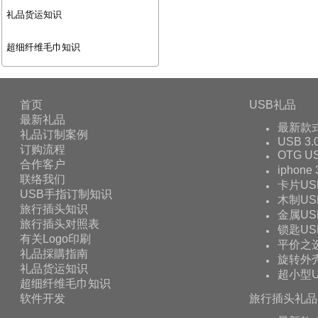
礼品货运知识
超细纤维毛巾知识
首页
USB礼品
最新礼品
最新款
礼品订制案例
USB 3.
订购流程
OTG 
合作客户
iphone
联络我们
卡片US
USB手指订制知识
木制US
旅行插头知识
金属US
旅行插头对照表
锁匙US
有关Logo印刷
平价之
礼品採購指南
旋转外壳
礼品货运知识
超小型U
超细纤维毛巾知识
软件开发
旅行插头礼品