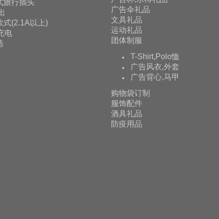
式旅行插头
广告伞礼品
输出
文具礼品
式(2.1A以上)
运动礼品
充电
团体制服
选
T-Shirt,Polo恤
广告风衣,外套
广告背心,马甲
购物袋订制
服饰配件
酒具礼品
防疫用品