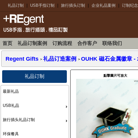
礼品订制
|
USB手指订制
|
旅行插头订制
|
企业礼品案例
|
订制纪念
首页
礼品订制案例
订购流程
合作客户
联络我们
Regent Gifts
礼品订造案例
OUHK 磁石金属徽章 - 2
>
>
點擊圖片可放大
礼品订制
最新礼品
USB礼品
旅行插头礼品订制
环保餐具