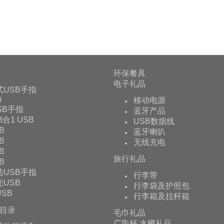
环保餐具
电子礼品
式USB手指
0
移动电源
USB手指
蓝牙产品
 3合1 USB
USB数据线
B
蓝牙喇叭
B
无线充电
B
旅行礼品
B
选USB手指
行李带
USB
行李袋及护照包
SB
行李箱及拉杆箱
目录
毛巾礼品
广告杯,水樽礼品