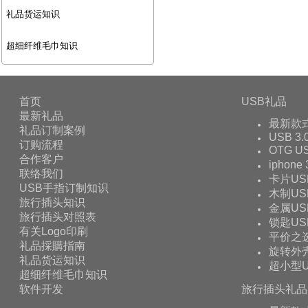
礼品货运知识
超细纤维毛巾知识
首页
USB礼品
最新礼品
最新款
礼品订制案例
USB 3.
订购流程
OTG 
合作客户
iphone
联络我们
卡片US
USB手指订制知识
木制US
旅行插头知识
金属US
旅行插头对照表
锁匙US
有关Logo印刷
平价之
礼品採購指南
旋转外壳
礼品货运知识
超小型U
超细纤维毛巾知识
软件开发
旅行插头礼品