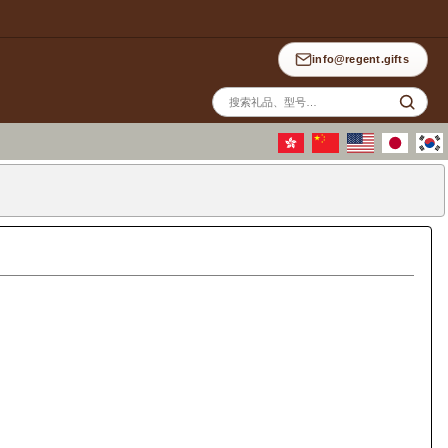
info@regent.gifts
站
内
搜
索