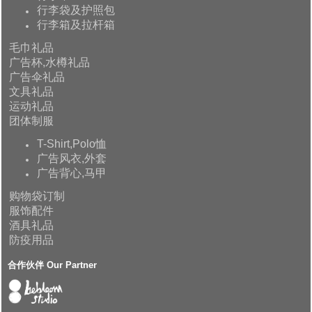
行李袋及护照包
行李箱及拉杆箱
毛巾礼品
广告杯,水樽礼品
广告伞礼品
文具礼品
运动礼品
团体制服
T-Shirt,Polo恤
广告风衣,外套
广告背心,马甲
购物袋订制
服饰配件
酒具礼品
防疫用品
合作伙伴 Our Partner