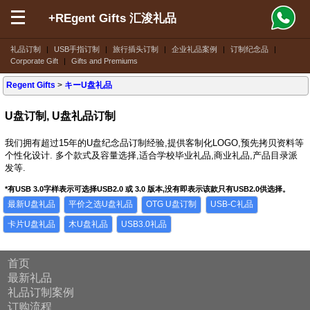
+REgent Gifts 汇浚礼品
礼品订制
|
USB手指订制
|
旅行插头订制
|
企业礼品案例
|
订制纪念品
|
Corporate Gift
|
Gifts and Premiums
Regent Gifts
>
キーU盘礼品
U盘订制, U盘礼品订制
我们拥有超过15年的U盘纪念品订制经验,提供客制化LOGO,预先拷贝资料等
个性化设计. 多个款式及容量选择,适合学校毕业礼品,商业礼品,产品目录派
发等.
*有USB 3.0字样表示可选择USB2.0 或 3.0 版本,没有即表示该款只有USB2.0供选择。
最新U盘礼品
平价之选U盘礼品
OTG U盘订制
USB-C礼品
卡片U盘礼品
木U盘礼品
USB3.0礼品
首页
最新礼品
礼品订制案例
订购流程