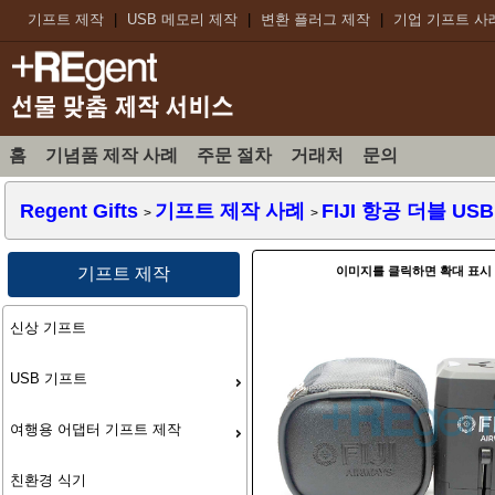
기프트 제작
|
USB 메모리 제작
|
변환 플러그 제작
|
기업 기프트 사
홈
기념품 제작 사례
주문 절차
거래처
문의
Regent Gifts
기프트 제작 사례
FIJI 항공 더블 US
>
>
이미지를 클릭하면 확대 표시
기프트 제작
신상 기프트
USB 기프트
여행용 어댑터 기프트 제작
친환경 식기