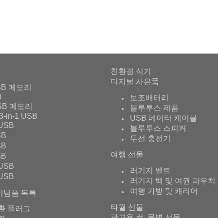
친환경 식기
디지털 사은품
SB 메모리
0
보조배터리
SB 메모리
블루투스 제품
3-in-1 USB
USB 데이터 케이블
USB
블루투스 스피커
SB
무선 충전기
SB
여행 선물
SB
USB
러기지 벨트
USB
러기지 백 및 여권 파우치
여행 가방 및 캐리어
기념품 목록
타월 선물
환 플러그
광고용 컵, 물병 선물