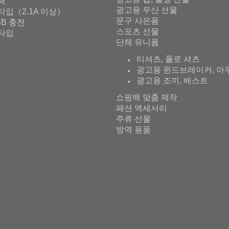
출력
광고용 우산 선물
타입（2.1A 이상）
문구 사은품
SB 충전
스포츠 선물
타입
단체 유니폼
티셔츠, 폴로 셔츠
광고용 윈드브레이커, 아
광고용 조끼, 베스트
쇼핑백 맞춤 제작
패션 액세서리
주류 선물
방역 용품