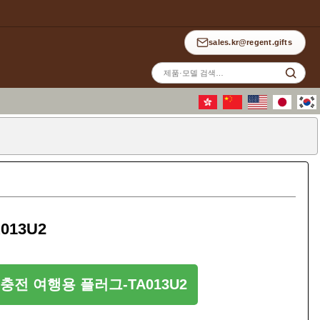
sales.kr@regent.gifts
사
이
트
검
색
013U2
충전 여행용 플러그-TA013U2