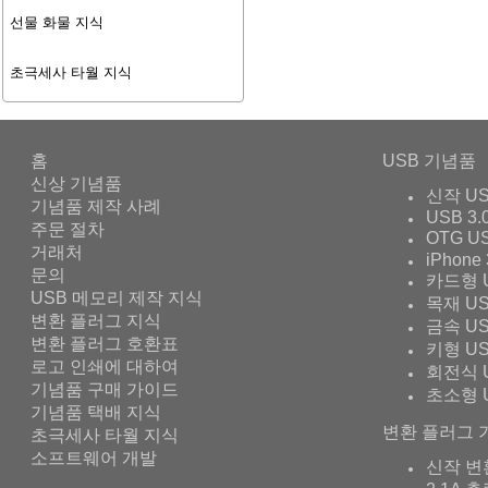
선물 화물 지식
초극세사 타월 지식
홈
USB 기념품
신상 기념품
신작 U
기념품 제작 사례
USB 3.
주문 절차
OTG U
거래처
iPhone 
문의
카드형 
USB 메모리 제작 지식
목재 U
변환 플러그 지식
금속 U
변환 플러그 호환표
키형 U
로고 인쇄에 대하여
회전식 
기념품 구매 가이드
초소형 
기념품 택배 지식
변환 플러그 
초극세사 타월 지식
소프트웨어 개발
신작 변