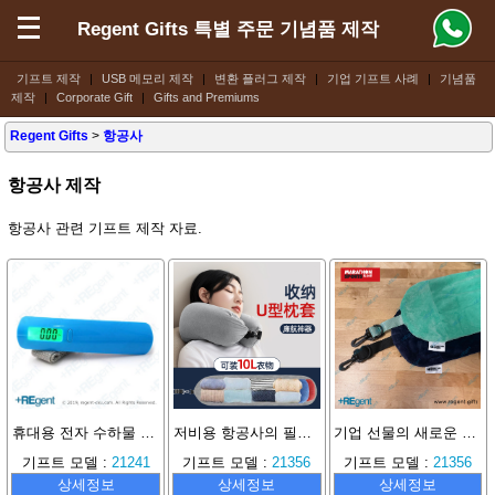
Regent Gifts 특별 주문 기념품 제작
기프트 제작
|
USB 메모리 제작
|
변환 플러그 제작
|
기업 기프트 사례
|
기념품
제작
|
Corporate Gift
|
Gifts and Premiums
Regent Gifts
>
항공사
항공사 제작
항공사 관련 기프트 제작 자료.
휴대용 전자 수하물 저울
저비용 항공사의 필수품 U자형 목베개, 다기능 목베개, 옷을 채울 수 있는 휴대용 베개 커버
기업 선물의 새로운 트렌드! Marathon Sports가 왜 '저가 항공 필수품, 충전식 U자형 목베개'를 비즈니스 사은품으로 선택했을까?
기프트 모델 :
21241
기프트 모델 :
21356
기프트 모델 :
21356
상세정보
상세정보
상세정보