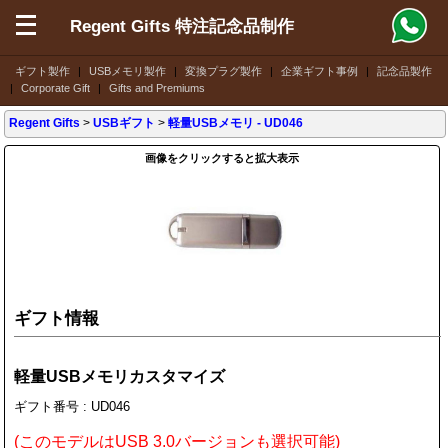
Regent Gifts 特注記念品制作
ギフト製作
|
USBメモリ製作
|
変換プラグ製作
|
企業ギフト事例
|
記念品製作
|
Corporate Gift
|
Gifts and Premiums
Regent Gifts
>
USBギフト
>
軽量USBメモリ
- UD046
画像をクリックすると拡大表示
ギフト情報
軽量USBメモリカスタマイズ
ギフト番号 : UD046
(このモデルはUSB 3.0バージョンも選択可能)