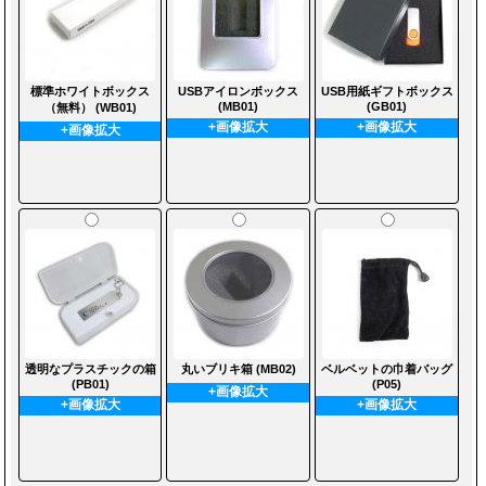
標準ホワイトボックス
USBアイロンボックス
USB用紙ギフトボックス
(MB01)
(GB01)
（無料） (WB01)
+画像拡大
+画像拡大
+画像拡大
透明なプラスチックの箱
丸いブリキ箱 (MB02)
ベルベットの巾着バッグ
(PB01)
(P05)
+画像拡大
+画像拡大
+画像拡大