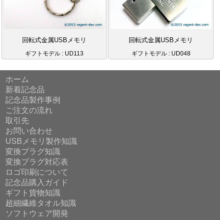
回転式金属USBメモリ
回転式金属USBメモリ
ギフトモデル : UD113
ギフトモデル : UD048
ホーム
新着記念品
記念品製作事例
ご注文の流れ
取引先
お問い合わせ
USBメモリ製作知識
変換プラグ知識
変換プラグ対応表
ロゴ印刷について
記念品購入ガイド
ギフト貨物知識
超細繊維タオル知識
ソフトウェア開発