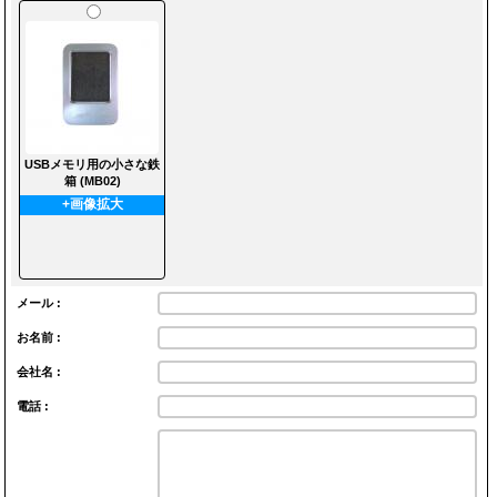
USBメモリ用の小さな鉄
箱 (MB02)
+画像拡大
メール :
お名前 :
会社名 :
電話 :