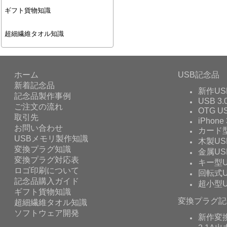
ギフト貨物知識
超細繊維タオル知識
ホーム
USB記念品
新着記念品
新作US
記念品製作事例
USB 3.
ご注文の流れ
OTG 
取引先
iPhone 
お問い合わせ
カード型
USBメモリ製作知識
木製US
変換プラグ知識
金属US
変換プラグ対応表
キー型U
ロゴ印刷について
回転式U
記念品購入ガイド
超小型U
ギフト貨物知識
変換プラグ記
超細繊維タオル知識
ソフトウェア開発
新作変