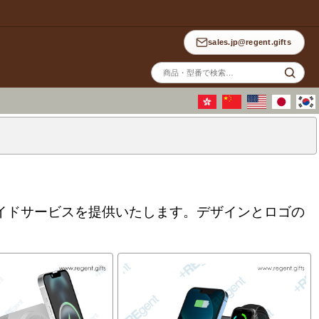
sales.jp@regent.gifts
サ
イ
ト
内
検
索
ダーメイドサービスを提供いたします。デザインとロゴの