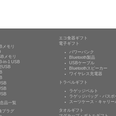
エコ食器ギフト
電子ギフト
Bメモリ
0
パワーバンク
USBメモリ
Bluetooth製品
3-in-1 USB
USBケーブル
USB
Bluetoothスピーカー
B
ワイヤレス充電器
B
トラベルギフト
SB
SB
ラゲッジベルト
SB
ラゲッジバッグ・パスポ
スーツケース・キャリー
念品一覧
タオルギフト
換プラグ
マグカップ・ボトルギフト