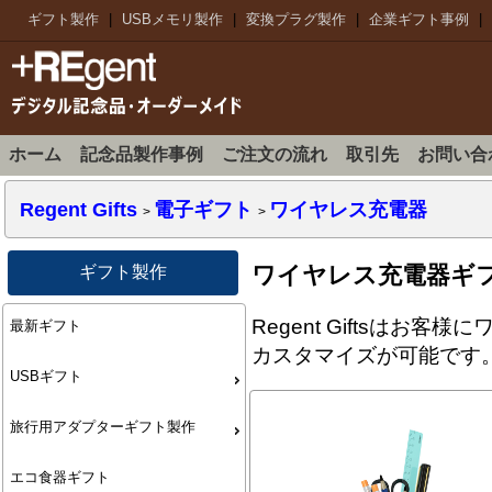
ギフト製作
|
USBメモリ製作
|
変換プラグ製作
|
企業ギフト事例
|
ホーム
記念品製作事例
ご注文の流れ
取引先
お問い合
Regent Gifts
電子ギフト
ワイヤレス充電器
>
>
ワイヤレス充電器ギ
ギフト製作
Regent Gifts
最新ギフト
カスタマイズが可能です
USBギフト
旅行用アダプターギフト製作
エコ食器ギフト