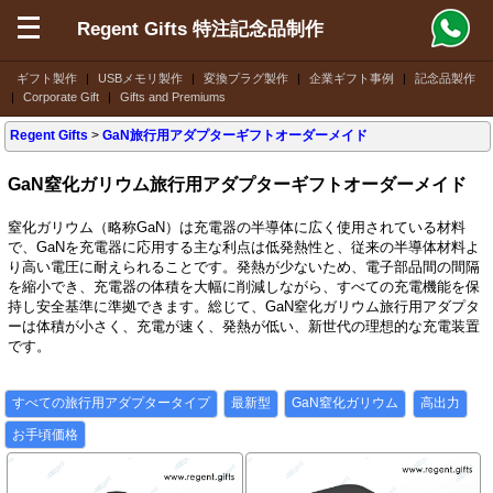
Regent Gifts 特注記念品制作
ギフト製作
|
USBメモリ製作
|
変換プラグ製作
|
企業ギフト事例
|
記念品製作
|
Corporate Gift
|
Gifts and Premiums
Regent Gifts
>
GaN旅行用アダプターギフトオーダーメイド
GaN窒化ガリウム旅行用アダプターギフトオーダーメイド
窒化ガリウム（略称GaN）は充電器の半導体に広く使用されている材料
で、GaNを充電器に応用する主な利点は低発熱性と、従来の半導体材料よ
り高い電圧に耐えられることです。発熱が少ないため、電子部品間の間隔
を縮小でき、充電器の体積を大幅に削減しながら、すべての充電機能を保
持し安全基準に準拠できます。総じて、GaN窒化ガリウム旅行用アダプタ
ーは体積が小さく、充電が速く、発熱が低い、新世代の理想的な充電装置
です。
すべての旅行用アダプタータイプ
最新型
GaN窒化ガリウム
高出力
お手頃価格