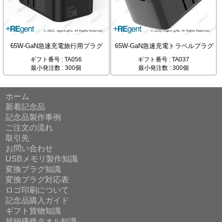
65W-GaN急速充電旅行用プラグ
65W-GaN急速充電トラベルプラグ
ギフト番号 : TA056
ギフト番号 : TA037
最小発注数 : 300個
最小発注数 : 300個
ホーム
新着記念品
記念品製作事例
ご注文の流れ
取引先
お問い合わせ
USBメモリ製作知識
変換プラグ知識
変換プラグ対応表
ロゴ印刷について
記念品購入ガイド
ギフト貨物知識
超細繊維タオル知識